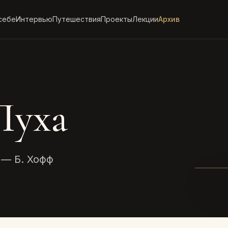
себе
Интервью
Путешествия
Проекты
Лекции
Архив
Пуха
 — Б. Хофф