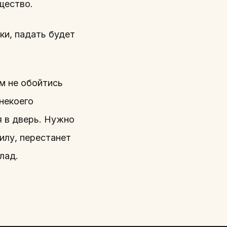
щество.
ки, падать будет
ам не обойтись
некоего
я в дверь. Нужно
силу, перестанет
лад.