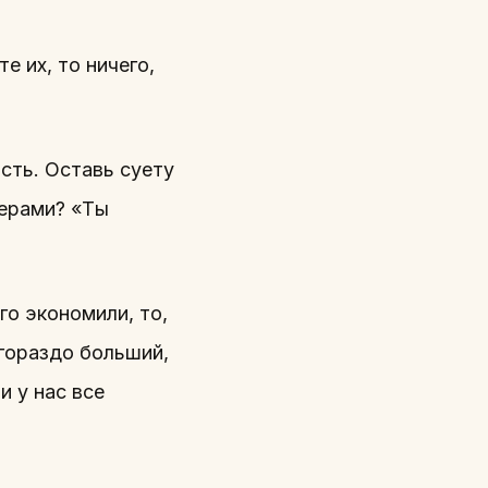
е их, то ничего,
сть. Оставь суету
герами? «Ты
го экономили, то,
 гораздо больший,
и у нас все