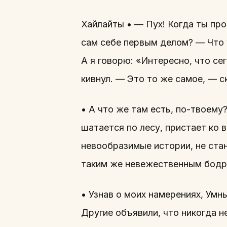
Хайлайты • — Пух! Когда ты пр
сам себе первым делом? — Что у
А я говорю: «Интересно, что се
кивнул. — Это то же самое, — ск
• А что же там есть, по-твоему
шатается по лесу, пристает ко 
невообразимые истории, не стан
таким же невежественным бодря
• Узнав о моих намерениях, Умн
Другие объявили, что никогда не