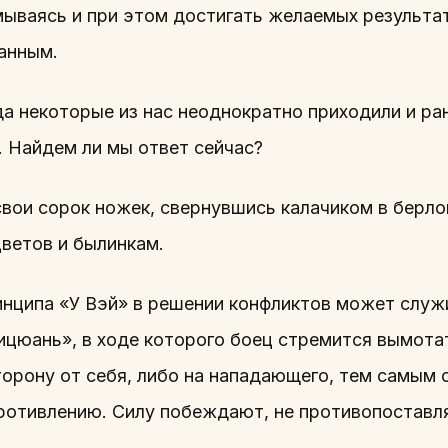
мываясь и при этом достигать желаемых результат
анным.
да некоторые из нас неоднократно приходили и ра
. Найдем ли мы ответ сейчас?
вои сорок ножек, свернувшись калачиком в берло
цветов и былинкам.
нципа «У Вэй» в решении конфликтов может служ
ицюань», в ходе которого боец стремится вымота
торону от себя, либо на нападающего, тем самым 
противлению. Силу побеждают, не противопоставля