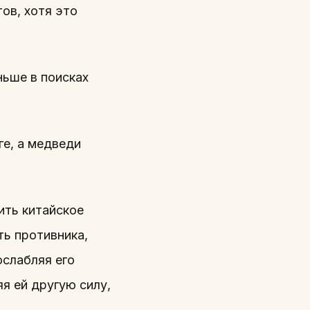
ов, хотя это
ньше в поисках
ге, а медведи
ить китайское
ть противника,
ослабляя его
я ей другую силу,