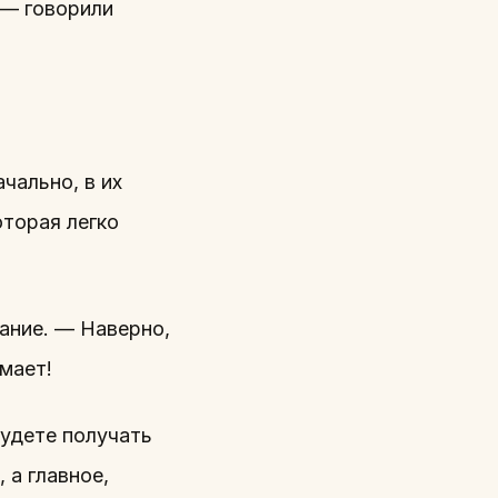
 — говорили
чально, в их
торая легко
ание. — Наверно,
мает!
будете получать
 а главное,