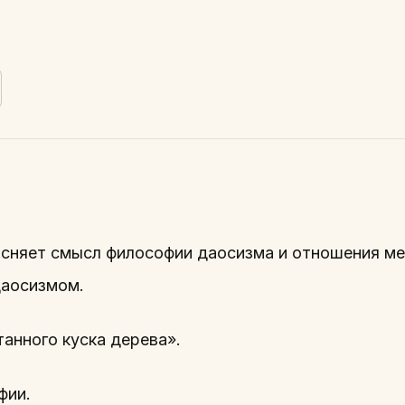
ясняет смысл философии даосизма и отношения м
даосизмом.
анного куска дерева».
фии.