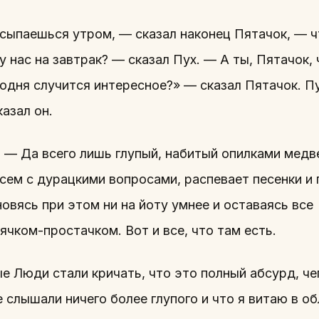
осыпаешься утром, — сказал наконец Пятачок, — 
 нас на завтрак? — сказал Пух. — А ты, Пятачок,
годня случится интересное?» — сказал Пятачок. П
азал он.
? — Да всего лишь глупый, набитый опилками медв
всем с дурацкими вопросами, распевает песенки и
овясь при этом ни на йоту умнее и оставаясь все
чком-простачком. Вот и все, что там есть.
ые Люди стали кричать, что это полный абсурд, чеп
 слышали ничего более глупого и что я витаю в об