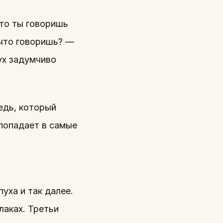
что ты говоришь
 что говоришь? —
ух задумчиво
едь, который
 попадает в самые
уха и так далее.
лаках. Третьи