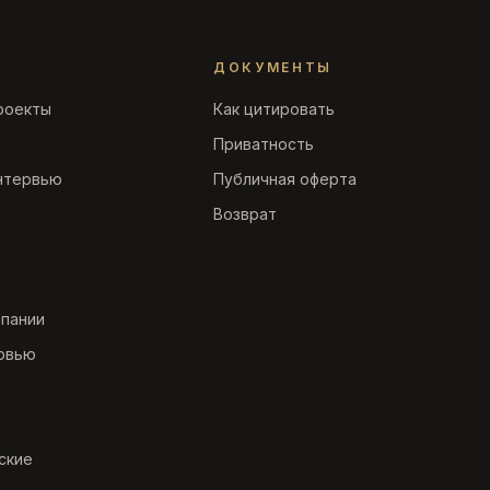
ДОКУМЕНТЫ
роекты
Как цитировать
Приватность
нтервью
Публичная оферта
Возврат
мпании
рвью
ские