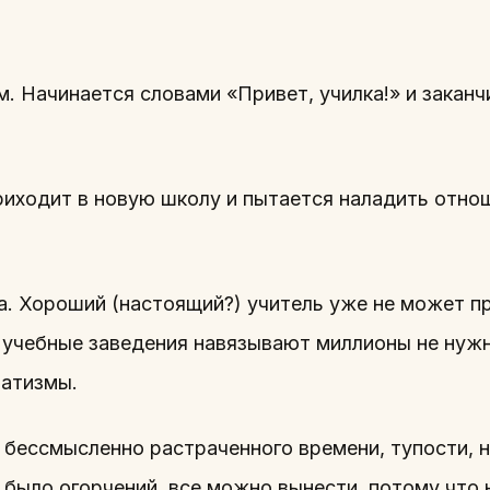
. Начинается словами «Привет, училка!» и закан
иходит в новую школу и пытается наладить отно
да. Хороший (настоящий?) учитель уже не может п
. учебные заведения навязывают миллионы не нуж
ратизмы.
о бессмысленно растраченного времени, тупости, 
 было огорчений, все можно вынести, потому что 