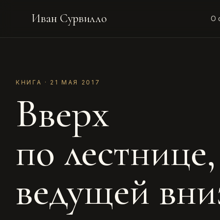
Иван Сурвилло
О 
КНИГА · 21 МАЯ 2017
Вверх
по лестнице,
ведущей вни