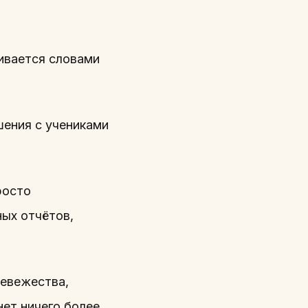
чивается словами
шения с учениками
росто
ных отчётов,
невежества,
нет ничего более