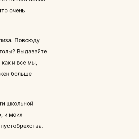
что очень
длиза. Повсюду
лаголы? Выдавайте
как и все мы,
лжен больше
сти школьной
, и моих
 пустобрехства.