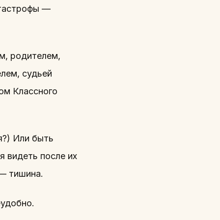
катастрофы —
м, родителем,
елем, судьей
ром Классного
я?) Или быть
я видеть после их
 — тишина.
еудобно.