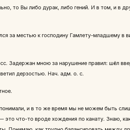
но, то Вы либо дурак, либо гений. И в том, и в д
лся за местью к господину Гамлету-младшему в в
асс. Задержан мною за нарушение правил: шёл вве
ветил дерзостью. Нач. адм. о. с.
тное.
 понимали, и в то же время мы не можем быть сли
— это что-то вроде хождения по канату. Знаю, к
сты. Понимаю, как трудно балансировать между 