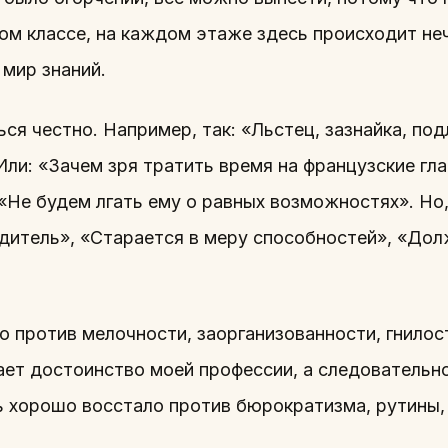
дом классе, на каждом этаже здесь происходит не
мир знаний.
ься честно. Например, так: «Льстец, зазнайка, по
 Или: «Зачем зря тратить время на французские г
 «Не будем лгать ему о равных возможностях». Но, 
дитель», «Старается в меру способностей», «До
ало против мелочности, заорганизованности, гнило
ает достоинство моей профессии, а следовательно
ь хорошо восстало против бюрократизма, рутины,