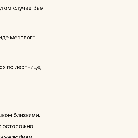
ругом случае Вам
иде мертвого
рх по лестнице,
шком близкими.
ак осторожно
дружелюбием