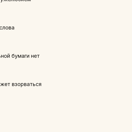
 слова
ьной бумаги нет
ожет взорваться