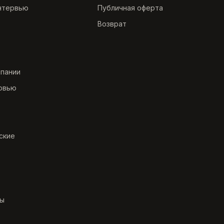
нтервью
Публичная оферта
Возврат
мпании
рвью
ские
ты