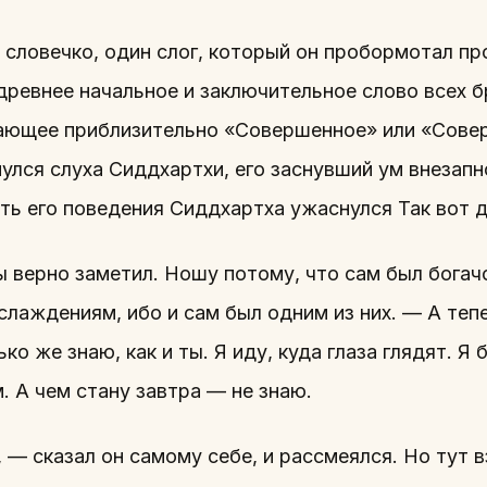
 словечко, один слог, который он пробормотал пр
ревнее начальное и заключительное слово всех б
чающее приблизительно «Совершенное» или «Сове
нулся слуха Сиддхартхи, его заснувший ум внезап
ть его поведения Сиддхартха ужаснулся Так вот д
ы верно заметил. Ношу потому, что сам был богачо
слаждениям, ибо и сам был одним из них. — А теп
ко же знаю, как и ты. Я иду, куда глаза глядят. Я 
. А чем стану завтра — не знаю.
 — сказал он самому себе, и рассмеялся. Но тут в