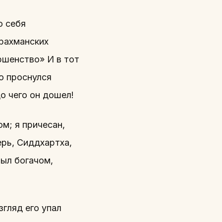
о себя
рахманских
ршенство» И в тот
но проснулся
о чего он дошел!
м; я причесан,
ерь, Сиддхартха,
был богачом,
згляд его упал