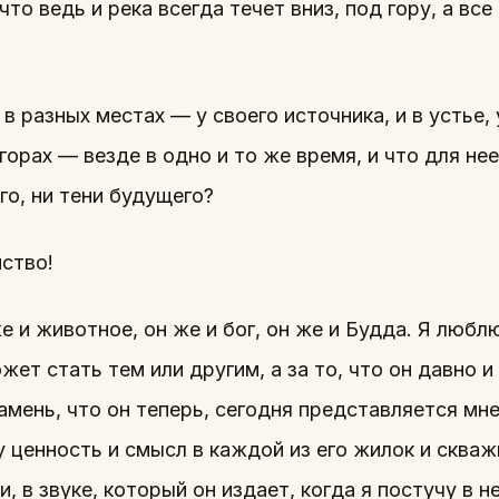
 что ведь и река всегда течет вниз, под гору, а вс
в разных местах — у своего источника, и в устье,
в горах — везде в одно и то же время, и что для н
о, ни тени будущего?
нство!
е и животное, он же и бог, он же и Будда. Я любл
ожет стать тем или другим, а за то, что он давно и
 камень, что он теперь, сегодня представляется м
у ценность и смысл в каждой из его жилок и скваж
, в звуке, который он издает, когда я постучу в не