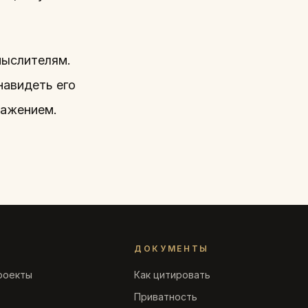
мыслителям.
навидеть его
уважением.
ДОКУМЕНТЫ
роекты
Как цитировать
Приватность