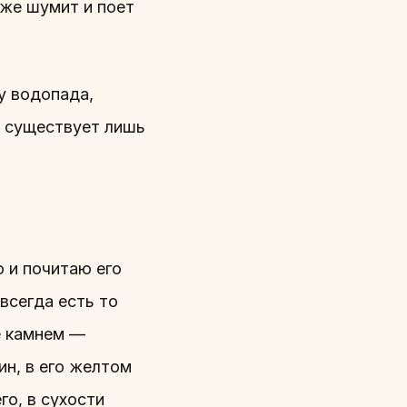
е же шумит и поет
 у водопада,
ее существует лишь
ю и почитаю его
 всегда есть то
не камнем —
ин, в его желтом
го, в сухости