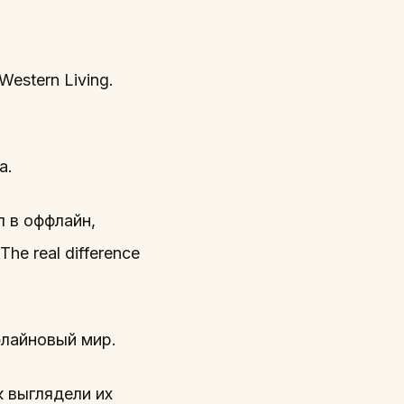
estern Living.
а.
л в оффлайн,
he real difference
флайновый мир.
 выглядели их