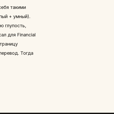
себя такими
пый + умный).
ю глупость,
л для Financial
страницу
 перевод. Тогда