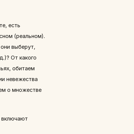
те, есть
сном (реальном).
 они выберут,
д.)? От какого
льях, обитаем
нии невежества
аем о множестве
е включают