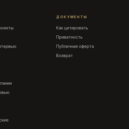
ДОКУМЕНТЫ
роекты
Как цитировать
Приватность
нтервью
Публичная оферта
Возврат
мпании
рвью
ские