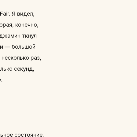
ir. Я видел,
орая, конечно,
нджамин ткнул
ки — большой
 несколько раз,
лько секунд,
.
льное состояние.