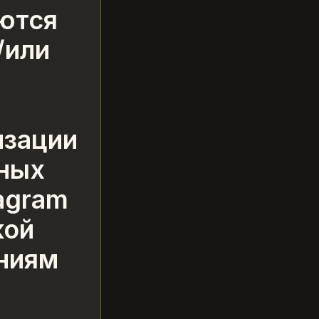
ются
/или
лизации
ных
tagram
кой
ниям