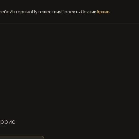
себе
Интервью
Путешествия
Проекты
Лекции
Архив
аррис