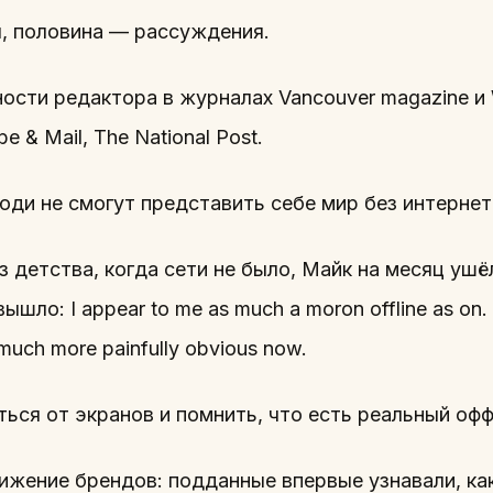
, половина — рассуждения.
сти редактора в журналах Vancouver magazine и W
e & Mail, The National Post.
юди не смогут представить себе мир без интернет
детства, когда сети не было, Майк на месяц ушё
шло: I appear to me as much a moron offline as on. T
s much more painfully obvious now.
ься от экранов и помнить, что есть реальный оф
ижение брендов: подданные впервые узнавали, как