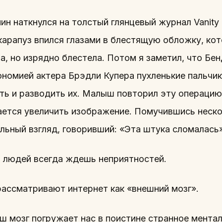
 наткнулся на толстый глянцевый журнал Vanity Fa
арапуз впился глазами в блестящую обложку, кот
та, но изрядно блестела. Потом я заметил, что Бе
номией актера Брэдли Купера пухленькие пальчи
ть и разводить их. Малыш повторил эту операцию
тается увеличить изображение. Помучившись неско
льный взгляд, говоривший: «Эта штука сломалась»
т людей всегда ждешь неприятностей.
ассматривают интернет как «внешний мозг».
ш мозг погружает нас в поистине странное мента