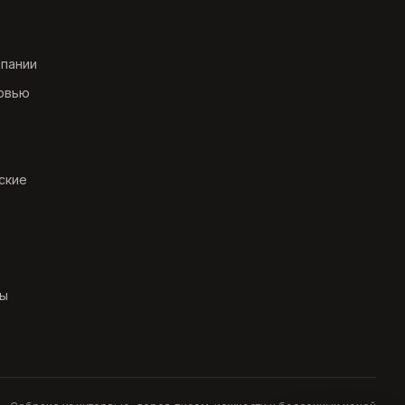
мпании
рвью
ские
ты