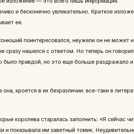
е изложение — это всего лишь информация.
вчиво и бесконечно увлекательно. Краткое излож
ывает ее.
онюший поинтересовался, неужели он не может на
не сразу нашелся с ответом. Но теперь он говорил
ую было правдой, но это еще больше раздражало и
 она, кроется в их безразличии: все-таки в литер
торые королева старалась заполнить: «Я сейчас ч
и и показывала им заветный томик. Неудивительно