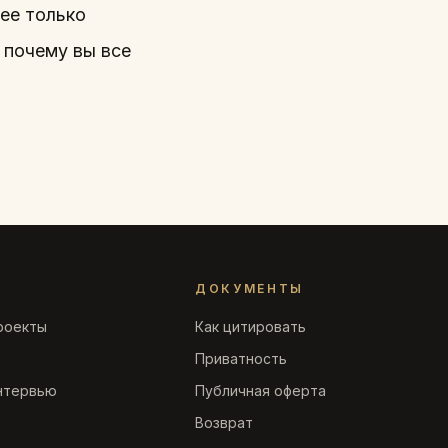
 ее только
, почему вы все
ДОКУМЕНТЫ
роекты
Как цитировать
Приватность
нтервью
Публичная оферта
Возврат