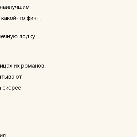
я наилучшим
 какой-то финт.
шечную лодку
ицах их романов,
пытывают
а скорее
ия.