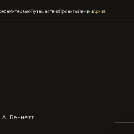
себе
Интервью
Путешествия
Проекты
Лекции
Архив
 А. Беннетт