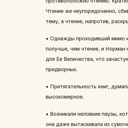
противоположно чтению. Кратко
Чтение же неупорядоченно, сби
тему, а чтение, напротив, раскр
• Однажды проходивший мимо к
получше, чем чтение, и Норман 
для Ее Величества, что зачаст
придворных.
• Притягательность книг, думала
высокомерное.
• Возникали неловкие паузы, ко
она даже вытаскивала из сумочк