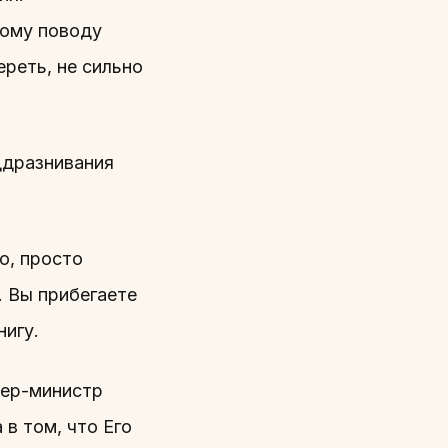
тому поводу
ереть, не сильно
ддразнивания
ло, просто
. Вы прибегаете
нигу.
ьер-министр
 в том, что Его