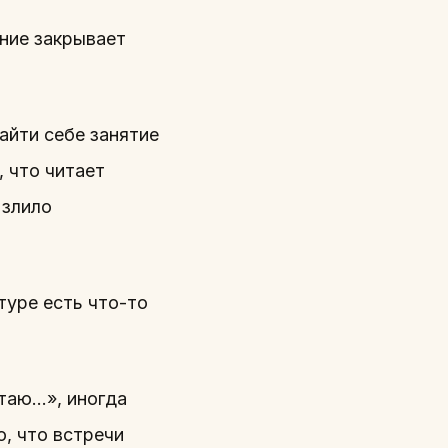
ение закрывает
йти себе занятие
, что читает
 злило
атуре есть что-то
итаю…», иногда
, что встречи