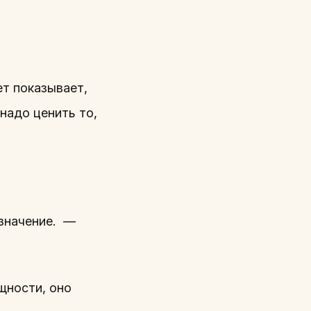
ет показывает,
надо ценить то,
 значение. —
щности, оно