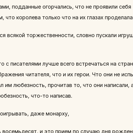
ами, подданные огорчались, что не проявили себ
, что королева только что на их глазах проделала
лся всякой торжественности, словно пускали игру
то с писателями лучше всего встречаться на стран
бражения читателя, что и их герои. Что они не ис
л им любезность, прочитав то, что они написали, 
любезность, что-то написав.
оигрывать, даже монарху,
ь восемьдесят, и это прием по случаю дня рожден