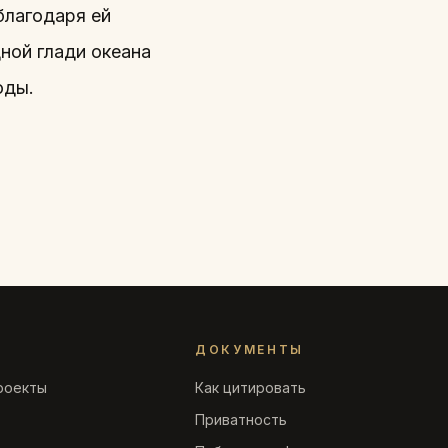
благодаря ей
ной глади океана
оды.
ДОКУМЕНТЫ
роекты
Как цитировать
Приватность