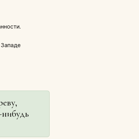
нности.
 Западе
реву,
а-нибудь