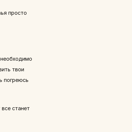
зья просто
е необходимо
вить твои
ь погреюсь
 все станет