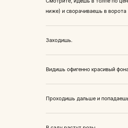
Смотрите, идёшь в толпе по це
ниже) и сворачиваешь в ворота 
Заходишь.
Видишь офигенно красивый фона
Проходишь дальше и попадаешь
В саду растут розы.