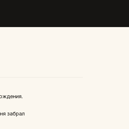
хождения.
еня забрал