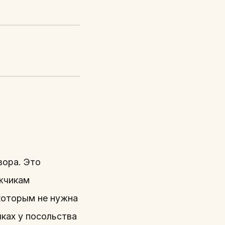
вора. Это
ежчикам
 которым не нужна
чках у посольства