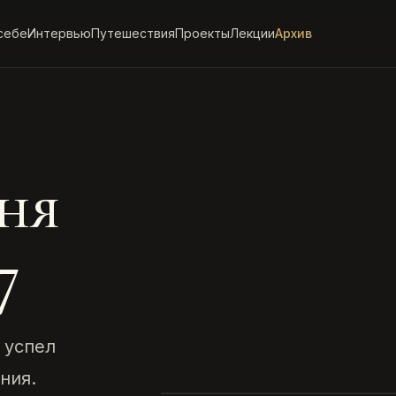
себе
Интервью
Путешествия
Проекты
Лекции
Архив
ня
7
 успел
ния.