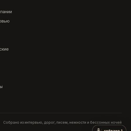
мпании
рвью
ские
ты
Собрано из интервью, дорог, писем, нежности и бессонных ночей
собрано 1