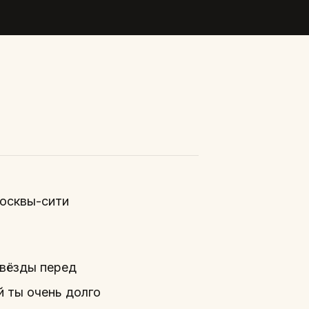
Москвы-сити
звёзды перед
й ты очень долго