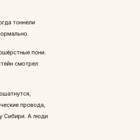
огда тоннели
нормально.
ношёрстные пони.
штейн смотрел
пошатнутся,
ические провода,
у Сибири. А люди