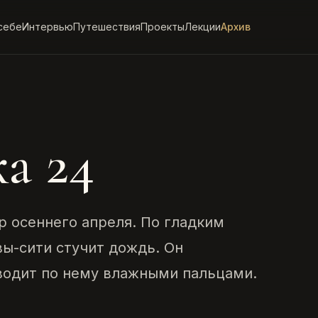
себе
Интервью
Путешествия
Проекты
Лекции
Архив
а 24
р осеннего апреля. По гладким
ы-сити стучит дождь. Он
оводит по нему влажными пальцами.