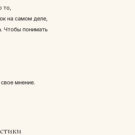
 то,
ок на самом деле,
а. Чтобы понимать
 свое мнение.
естики