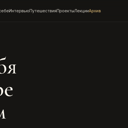
себе
Интервью
Путешествия
Проекты
Лекции
Архив
бя
ре
м