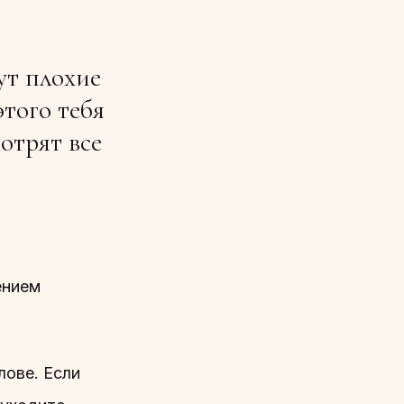
ут плохие
этого тебя
отрят все
ением
лове. Если