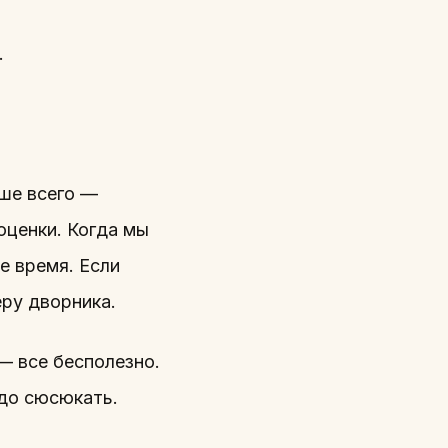
.
чше всего —
 оценки. Когда мы
е время. Если
еру дворника.
— все бесполезно.
адо сюсюкать.