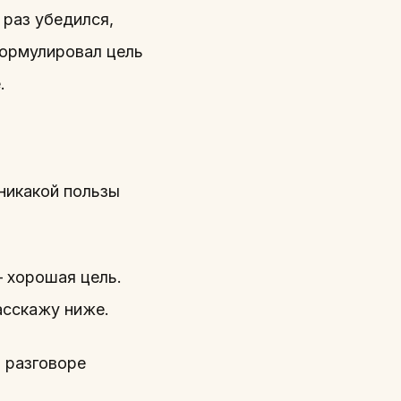
 раз убедился,
формулировал цель
.
 никакой пользы
— хорошая цель.
асскажу ниже.
 разговоре