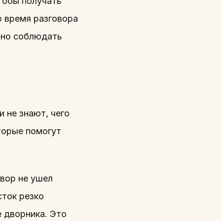
чтобы получать
о время разговора
жно соблюдать
 не знают, чего
торые помогут
вор не ушел
сток резко
е дворника. Это