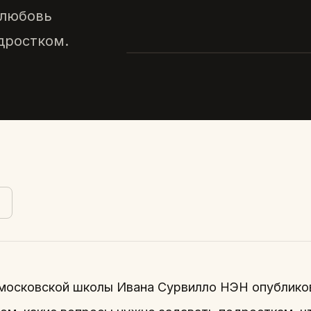
 любовь
КАК ВЕСТИ СЕБЯ ПРИ РАЗГОВОР
одростком.
а московской школы Ивана Сурвилло НЭН опублико