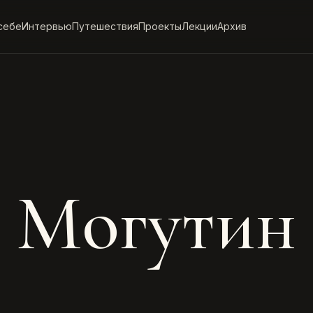
себе
Интервью
Путешествия
Проекты
Лекции
Архив
 Могутин