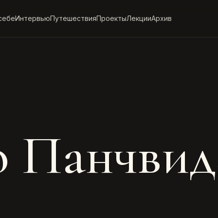
себе
Интервью
Путешествия
Проекты
Лекции
Архив
о Панчвид