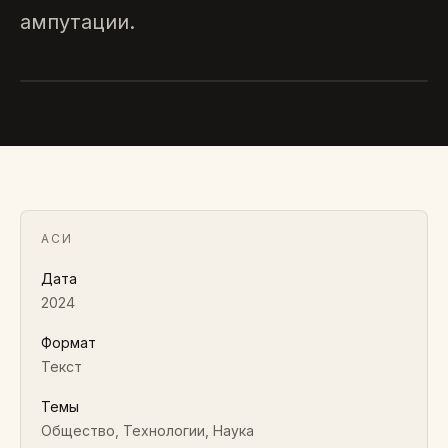
ампутации.
АСИ
Как делать протезы удобными,
функциональными и безопасными
2024 · ТЕКСТ
АСИ
Дата
2024
Формат
Текст
Темы
Общество, Технологии, Наука