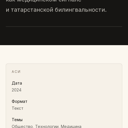
и татарстанской билингвальности.
АСИ
Как по голосу человека выявить
болезнь Паркинсона
2024 · ТЕКСТ
АСИ
Дата
2024
Формат
Текст
Темы
Общество, Технологии, Медицина