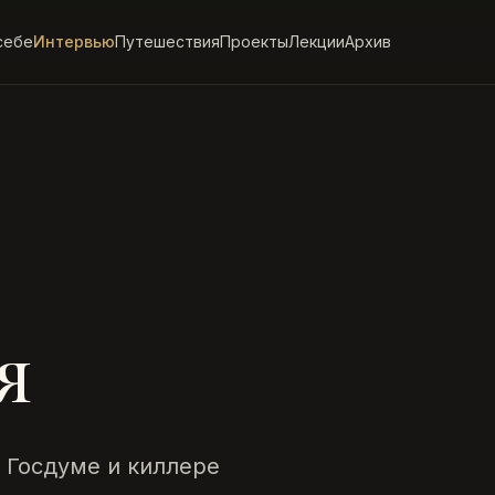
себе
Интервью
Путешествия
Проекты
Лекции
Архив
я
в Госдуме и киллере