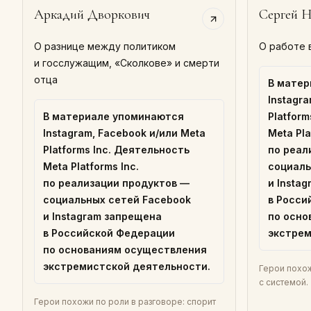
Аркадий Дворкович
Сергей Н
О разнице между политиком
О работе 
и госслужащим, «Сколкове» и смерти
отца
В матер
Instagr
В материале упоминаются
Platfor
Instagram, Facebook и/или Meta
Meta Pla
Platforms Inc. Деятельность
по реал
Meta Platforms Inc.
социаль
по реализации продуктов —
и Insta
социальных сетей Facebook
в Росси
и Instagram запрещена
по осно
в Российской Федерации
экстрем
по основаниям осуществления
экстремистской деятельности.
Герои похож
с системой.
Герои похожи по роли в разговоре: спорит