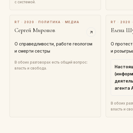
с системой.
RT · 2020 · ПОЛИТИКА · МЕДИА
RT · 2020
Сергей Миронов
Елена Ш
О справедливости, работе геологом
О протест
и смерти сестры
и розыгры
В обоих разговорах есть общий вопрос:
Настоя
власть и свобода.
(информ
деятель
агента 
В обоих раз
власть и св