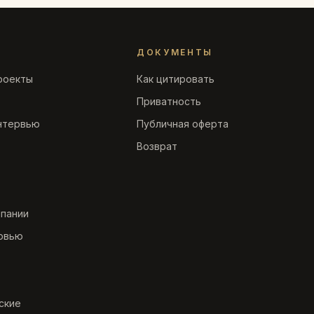
ДОКУМЕНТЫ
роекты
Как цитировать
Приватность
нтервью
Публичная оферта
Возврат
мпании
рвью
ские