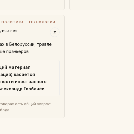
 · ПОЛИТИКА · ТЕХНОЛОГИИ
увалова
ах в Белоруссии, травле
ше пранкеров
щий материал
ация) касается
ности иностранного
Александр Горбачёв.
говорах есть общий вопрос:
обода.