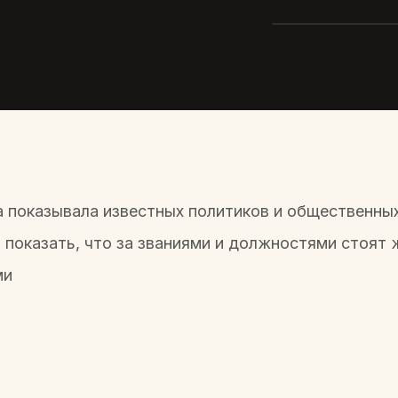
RT
Наталья 
2020 · ВИДЕО
 показывала известных политиков и общественных
 показать, что за званиями и должностями стоят
ми