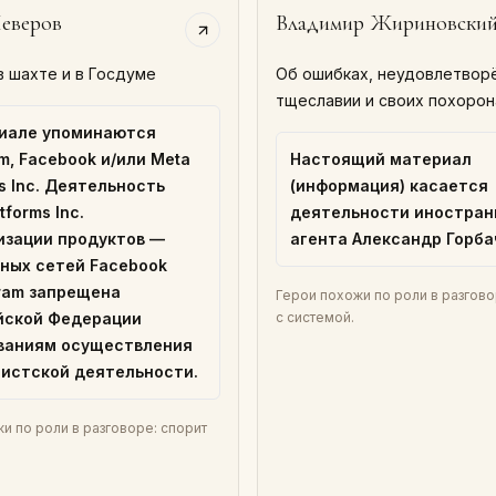
еверов
Владимир Жириновски
в шахте и в Госдуме
Об ошибках, неудовлетвор
тщеславии и своих похорон
иале упоминаются
am, Facebook и/или Meta
Настоящий материал
ms Inc. Деятельность
(информация) касается
tforms Inc.
деятельности иностран
изации продуктов —
агента Александр Горба
ных сетей Facebook
gram запрещена
Герои похожи по роли в разгово
йской Федерации
с системой.
ваниям осуществления
истской деятельности.
и по роли в разговоре: спорит