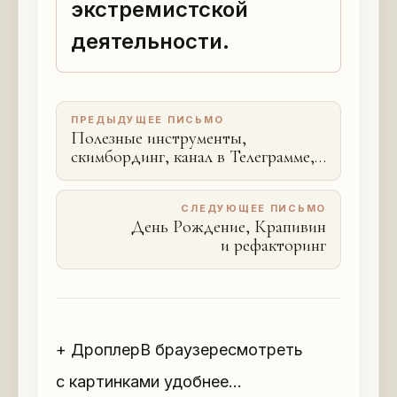
экстремистской
деятельности.
ПРЕДЫДУЩЕЕ ПИСЬМО
Полезные инструменты,
скимбординг, канал в Телеграмме,
метромарафон, МакБук Эйр,
бирюзовые организации и Биван
СЛЕДУЮЩЕЕ ПИСЬМО
День Рождение, Крапивин
и рефакторинг
+ ДроплерВ браузересмотреть
с картинками удобнее…