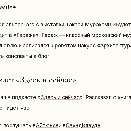
вет!**
оё альтер-эго с выставки Такаси Мураками «Буде
ит в «
Гараже
». Гараж — классный московский муз
люблю и записался к ребятам на
курс «Архитектур
ь конспекты в блог.
аст «Здесь и сейчас»
ал в подкасте «
Здесь и сейчас
». Рассказал о книг
т идёт час.
 послушать в
Айтюнсе
и в
СаундКлауде
.