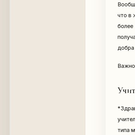
Вообщ
что в 
более 
получа
добра 
Важно 
Учит
*Здрав
учите
типа м