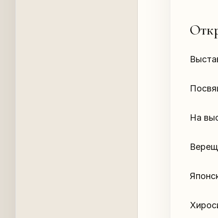
Откр
Выста
Посвящ
На выс
Верещ
Японск
Хирос