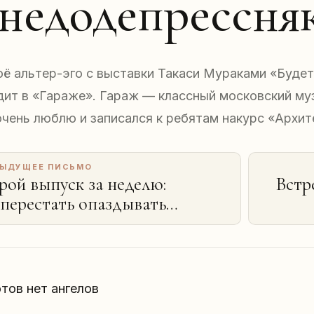
 недодепрессня
оё альтер-эго с выставки Такаси Мураками «Буде
дит в «Гараже». Гараж — классный московский муз
очень люблю и записался к ребятам накурс «Архит
ЫДУЩЕЕ ПИСЬМО
рой выпуск за неделю:
Встр
 перестать опаздывать
рокрастинировать, «Бегущий
лезвию 2049»
тов нет ангелов