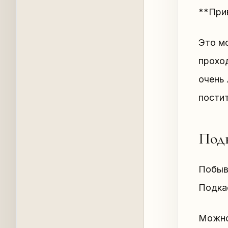
**При
Это м
проход
очень 
постит
Подк
Побыв
Подкас
Можно