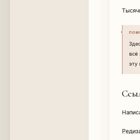
Тысячи
ПОМ
Зде
всё
эту
Ссыл
Напис
Редиз