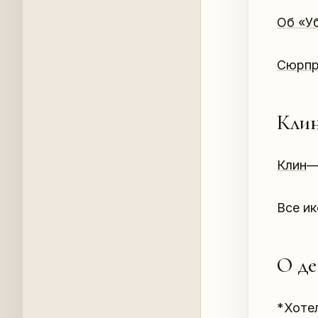
Об «У
Сюрпр
Кли
Клин
—
Все ик
О де
*Хотел