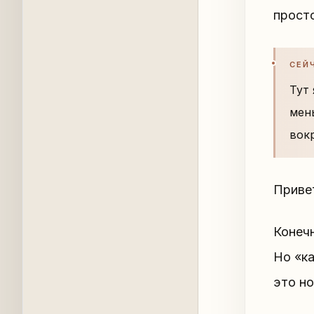
просто
СЕЙ
Тут 
мен
вок
Приве
Конеч
Но «ка
это н