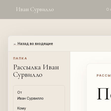
Иван Сурвилло
О 
←
Назад во входящие
ПАПКА
Рассылка Иван
Сурвилло
РАССЫ
П
От
Иван Сурвилло
Кому