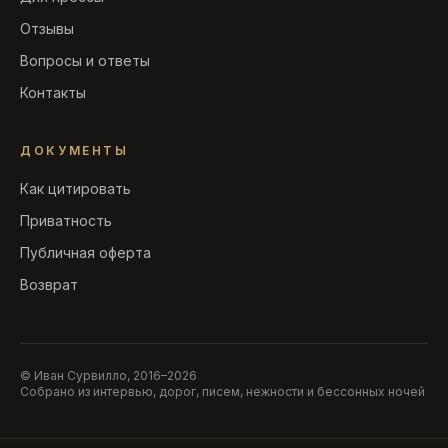
Отзывы
Вопросы и ответы
Контакты
ДОКУМЕНТЫ
Как цитировать
Приватность
Публичная оферта
Возврат
© Иван Сурвилло, 2016–2026
UUS
ROR
CVU
BWN
LIS
DIL
Собрано из интервью, дорог, писем, нежности и бессонных ночей