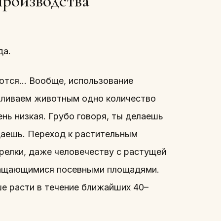
производства
да.
аются… Вообще, использование
мливаем животным одно количество
ень низкая. Грубо говоря, ты делаешь
одаешь. Переход к растительным
релки, даже человечеству с растущей
кращающимися посевными площадями.
е расти в течение ближайших 40–