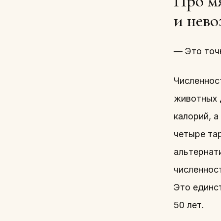
Про мя
и нево
— Это точн
Численнос
животных 
калорий, а
четыре тар
альтернат
численнос
Это единс
50 лет.