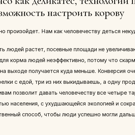
со как деликатес, технологии 
зможность настроить корову
о произойдет. Нам как человечеству деться неку
ть людей растет, посевные площади не увеличив
для корма людей неэффективно, потому что скар
 на выходе получается куда меньше. Конверсия оч
елки с едой, три из них выкидываешь, а одну пр
ивам позволит давать человечеству все четыре та
тью населения, с ухудшающейся экологией и со
твенный способ, чтобы люди успешно могли дальш