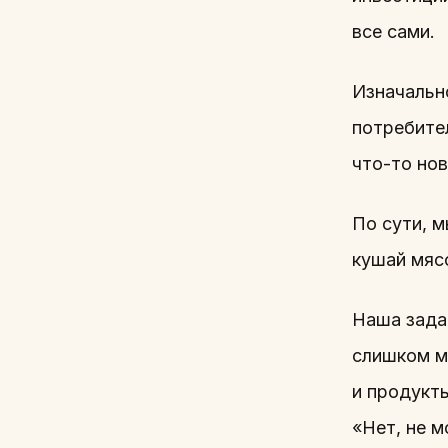
все сами.
Изначальн
потребител
что-то нов
По сути, м
кушай мяс
Наша зада
слишком м
и продукты
«Нет, не 