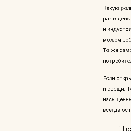
Какую рол
раз в ден
и индустр
можем себе
То же сам
потребите
Если откр
и овощи. 
насыщенны
всегда ост
— Пра