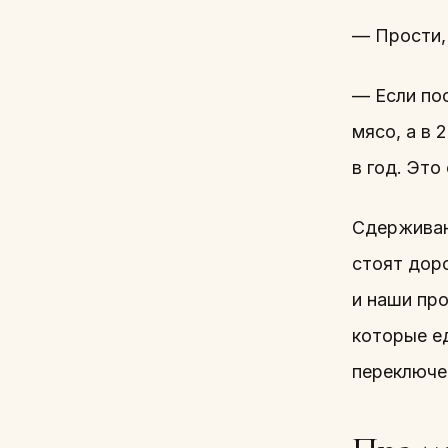
— Прости,
— Если пос
мясо, а в
в год. Это
Сдерживаю
стоят дор
и наши пр
которые ед
переключе