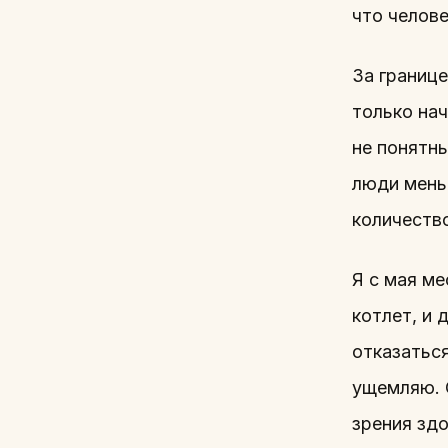
что челове
За границе
только на
не понятн
люди мень
количеств
Я с мая м
котлет, и 
отказаться
ущемляю. С
зрения здо