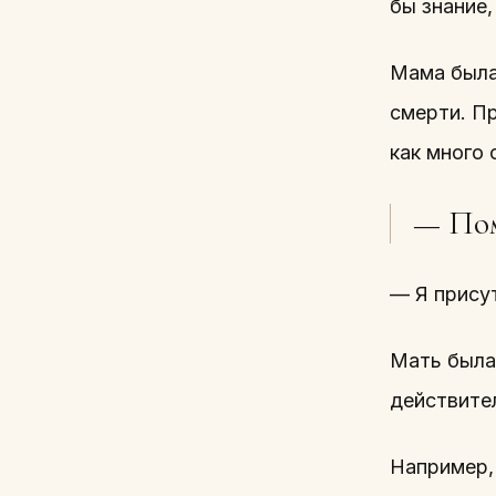
бы знание,
Мама была
смерти. Пр
как много 
— Пом
— Я прису
Мать была 
действите
Например,