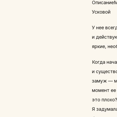
ОписаниеМ
Усковой
У нее всег
и действую
яркие, нео
Когда нача
и существо
замуж — мн
момент ее
это плохо
Я задумала