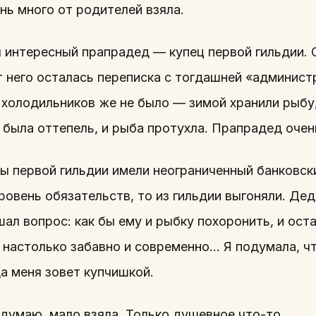
нь много от родителей взяла.
л интересный прапрадед — купец первой гильдии. 
т него осталась переписка с тогдашней «админис
 холодильников же не было — зимой хранили рыбу,
 была оттепель, и рыба протухла. Прапрадед очень
ы первой гильдии имели неограниченный банковски
ровень обязательств, то из гильдии выгоняли. Де
шал вопрос: как бы ему и рыбку похоронить, и оста
 настолько забавно и современно… Я подумала, чт
а меня зовет купчишкой.
, думаю, мало взяла. Только душевное что-то…