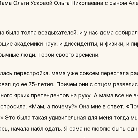
ама Ольги Усковой Ольга Николаевна с сыном Але
да была толпа воздыхателей, и у нас дома собира
щие академики наук, и диссиденты, и физики, и л
бычные люди. Герои своего времени.
лась перестройка, мама уже совсем перестала раб
вал до ее 75-летия. Причем они с отцом развелис
ого ярких претендентов на руку. А мама все не вы
 спросила: «Мам, а почему?» Она мне в ответ: «П
?» Это была такая удивительная для меня тогда м
сь, начала наблюдать. Я сама не люблю быть одн