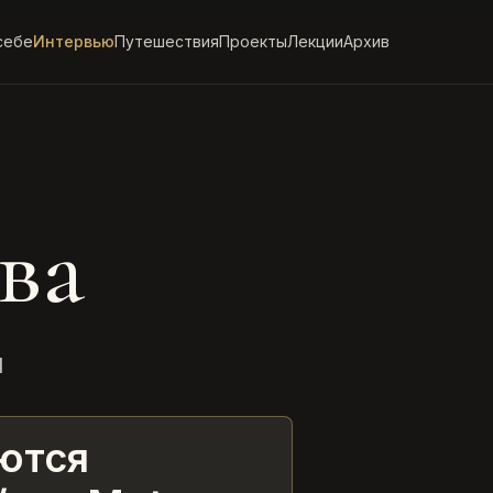
себе
Интервью
Путешествия
Проекты
Лекции
Архив
ва
И
ются