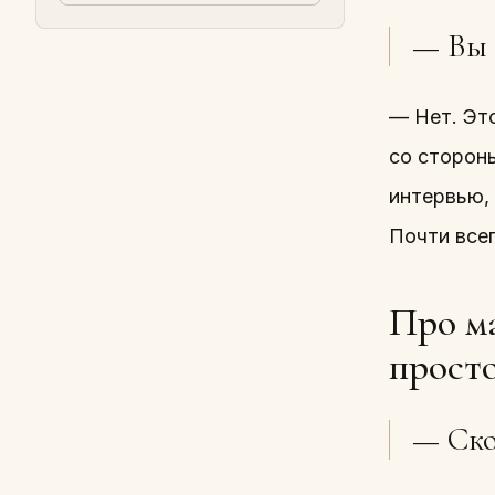
— Вы 
— Нет. Эт
со сторон
интервью, 
Почти все
Про ма
просто
— Скол