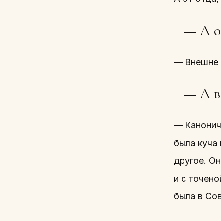
— А о
— Внешне 
— А в
— Канониче
была куча 
другое. О
и с точено
была в Со