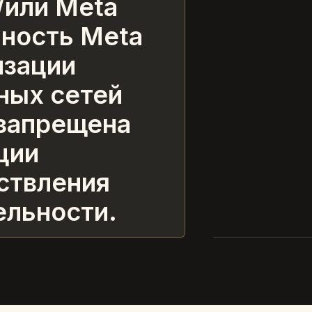
/или Meta
ьность Meta
лизации
ных сетей
 запрещена
ции
ствления
ельности.