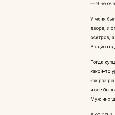
— Я не оче
У меня бы
двора, и о
осетров, а
В один год
Тогда купц
какой-то у
как раз ре
и все было
Муж иногд
А от отца