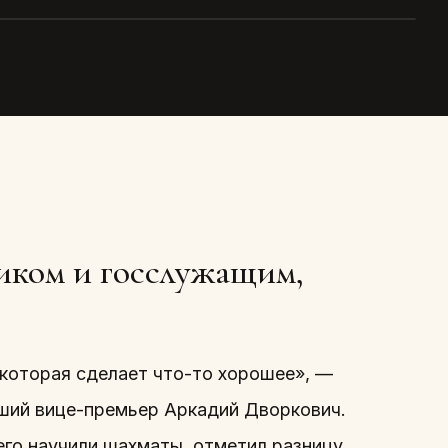
 Дворкович
иком и госслужащим,
 которая сделает что-то хорошее», —
ший вице-премьер Аркадий Дворкович.
его научили шахматы, отметил разницу