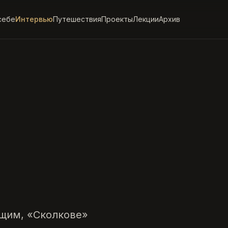
себе
Интервью
Путешествия
Проекты
Лекции
Архив
щим, «Сколкове»