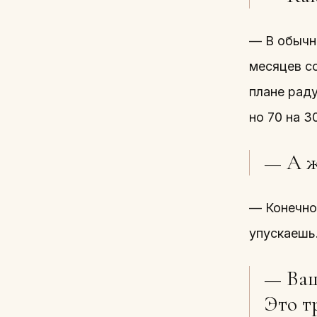
— В обычно
месяцев с
плане раду
но 70 на 
— А ж
— Конечно,
упускаешь.
— Ваш
Это т