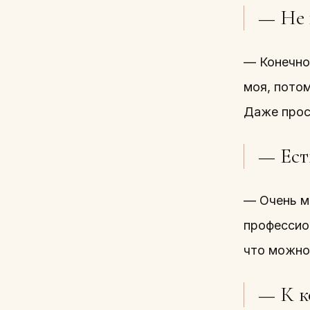
— Не 
— Конечно
моя, потом
Даже прос
— Есть
— Очень мн
профессио
что можно
— К к