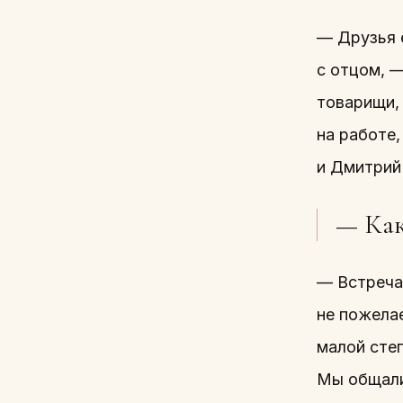
— Друзья е
с отцом, —
товарищи,
на работе
и Дмитрий
— Как
— Встреча
не пожелае
малой степ
Мы общали