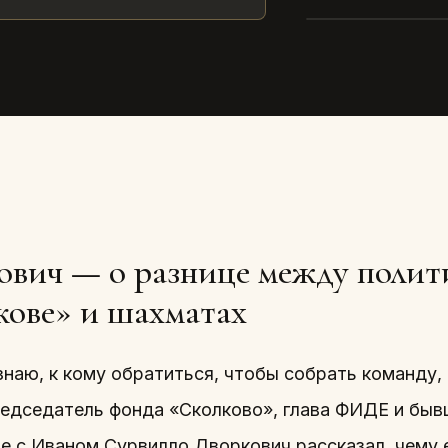
RT
Аркадий
2020 · ТЕКСТ
ович — о разнице между полит
кове» и шахматах
знаю, к кому обратиться, чтобы собрать команду,
редседатель фонда «Сколково», глава ФИДЕ и быв
ре с Иваном Сурвилло Дворкович рассказал, чему 