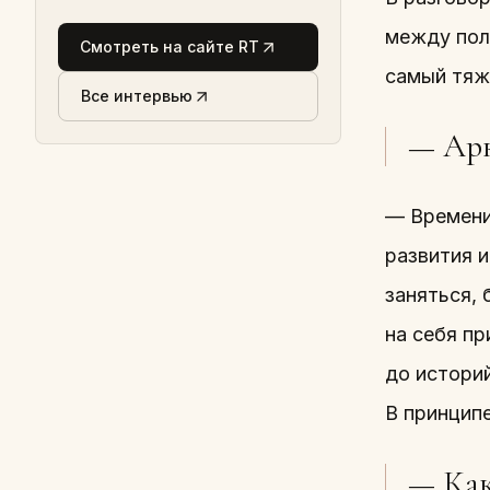
между пол
Смотреть на сайте RT
самый тяж
Все интервью
— Арк
— Времени.
развития и
заняться, 
на себя п
до историй
В принципе
— Как