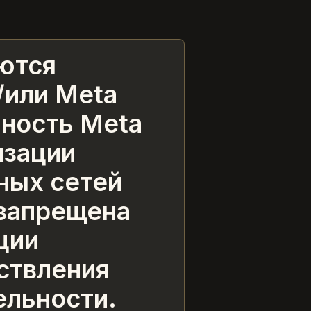
ются
/или Meta
ьность Meta
лизации
ных сетей
 запрещена
ции
ствления
ельности.