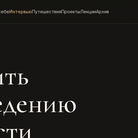
себе
Интервью
Путешествия
Проекты
Лекции
Архив
ить
едению
сти