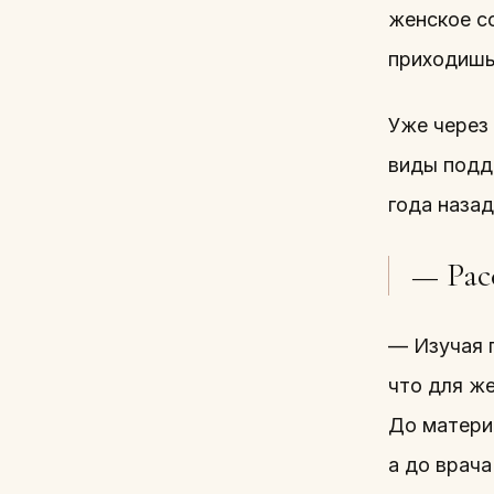
женское со
приходишь
Уже через 
виды подд
года назад
— Рас
— Изучая 
что для же
До матери
а до врач