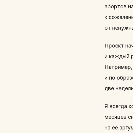
абортов н
к сожалени
от ненужн
Проект нач
и каждый 
Например, 
и по образ
две недели
Я всегда х
месяцев сн
на её арг