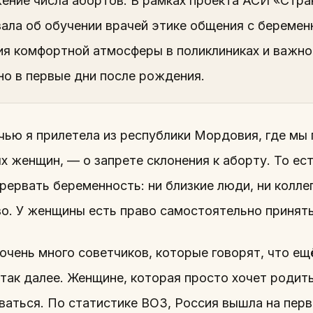
жение числа абортов. В рамках проекта АСИ «Стр
зала об обучении врачей этике общения с берем
ия комфортной атмосферы в поликлиниках и важн
но в первые дни после рождения.
чью я прилетела из республики Мордовия, где мы
х женщин, — о запрете склонения к аборту. То ес
ервать беременность: ни близкие люди, ни коллег
о. У женщины есть право самостоятельно принять
очень много советчиков, которые говорят, что ещё
 так далее. Женщине, которая просто хочет родит
ваться. По статистике ВОЗ, Россия вышла на перв