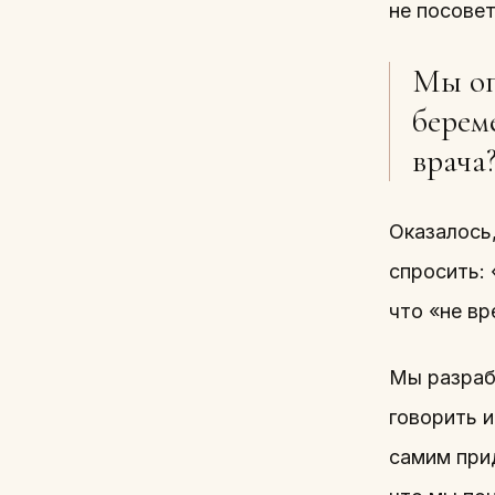
не посовет
Мы оп
берем
врача
Оказалось
спросить: 
что «не в
Мы разрабо
говорить и
самим прид