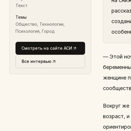
на сни
Текст
расска
Темы
создан
Общество, Технологии,
Психология, Город
особен
Смотреть на сайте АСИ
— Этой но
Все интервью
беременны
женщине пр
сообществ
Вокруг же 
возраст, и
ориентиро