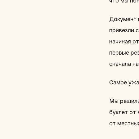
что мы пон
Документ 
привезли 
начиная от
первые рез
сначала на
Самое ужа
Мы решили
буклет от
от местных