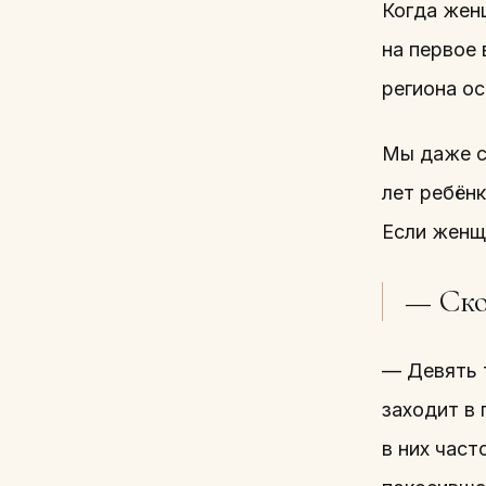
Когда жен
на первое 
региона о
Мы даже с
лет ребён
Если женщи
— Ско
— Девять 
заходит в
в них час