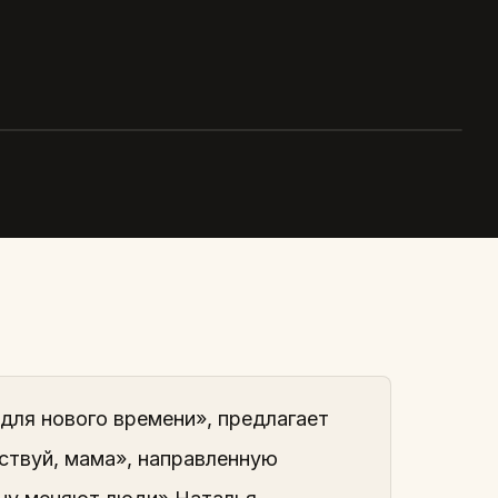
нить подход к ведению
ости
для нового времени», предлагает
ствуй, мама», направленную