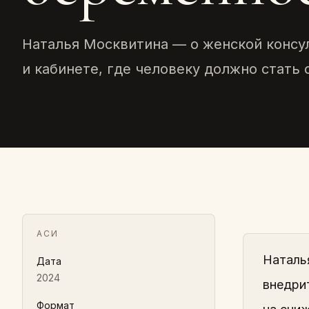
Наталья Москвитина — о женской консу
и кабинете, где человеку должно стать 
АСИ
Наталь
Дата
2024
внедри
Формат