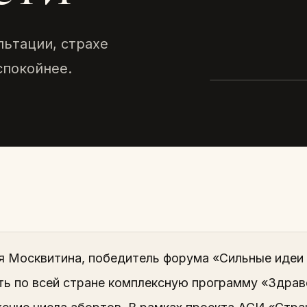
льтации, страхе
спокойнее.
АСИ
Как изме
беременн
2024 · ТЕКСТ
я Москвитина, победитель форума «Сильные идеи 
ть по всей стране комплексную программу «Здрав