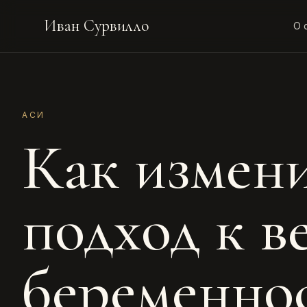
Иван Сурвилло
О 
АСИ
Как измен
подход к в
беременно