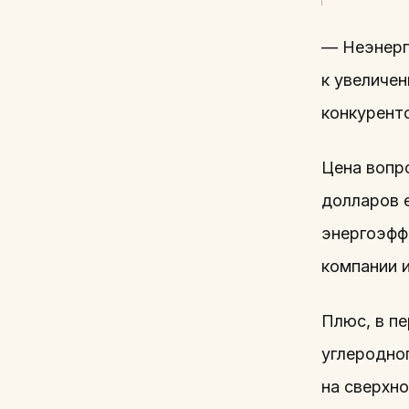
— Неэнерг
к увеличе
конкуренто
Цена вопр
долларов 
энергоэфф
компании и
Плюс, в п
углеродног
на сверхн