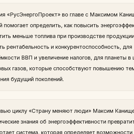
ия «РусЭнергоПроект» во главе с Максимом Кани
й помогает определить, как повысить энергоэффек
атить меньше топлива при производстве продукци
ть рентабельность и конкурентоспособность, для
ёмкости ВВП и увеличение налогов, для планеты 
овых газов, которые способствуют повышению тем
ния будущий поколений.
рвью циклу «Страну меняют люди» Максим Канищев
ические знания об энергоэффективности превратит
ботает система, которая определяет возможности