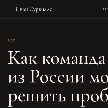
Иван Сурвилло
О 
АСИ
Как команда
из России м
решить проб