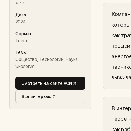
АСИ
Компан
Дата
2024
которы
Формат
как тр
Текст
повыси
Темы
энерго
Общество, Технологии, Наука,
Экология
парник
выжива
Смотреть на сайте АСИ
Все интервью
В инте
теорет
как ра