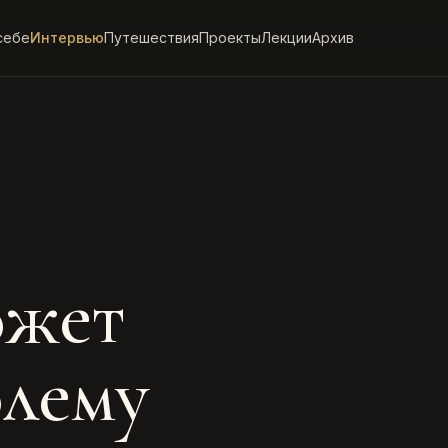
себе
Интервью
Путешествия
Проекты
Лекции
Архив
ожет
лему