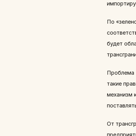
импортиру
По «зелен
соответст
будет обл
трансграни
Проблема к
такие прав
механизм к
поставлят
От трансг
предприят