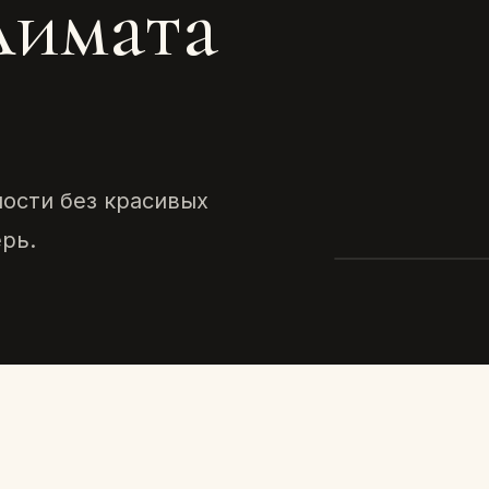
лимата
е
ости без красивых
рь.
АСИ
Как кома
проблему
мире
2024 · ТЕКСТ