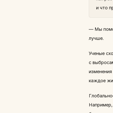
и что п
— Мы помо
лучше.
Ученые схо
с выброса
изменения 
каждое жи
Глобально
Например,