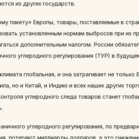
ются из других государств.
ому пакету» Европы, товары, поставляемые в стр
вовать установленным нормам выбросов при их пр
агаться дополнительным налогом. России обязате
чного углеродного регулирования (ТУР) в будущем
лимата глобальная, и она затрагивает не только 
ила, но и Китай, и Индию и всех наших других тор
онтроля углеродного следа товаров станет глоба
ь.
раничного углеродного регулирования, по предвар
ия, потеряют миллиарды долларов, а это снижени