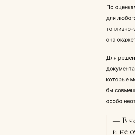
По оценка
для любог
топливно-
она окаже
Для решен
документа
которые м
бы совмеща
особо нео
— В ч
и не о