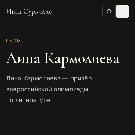
Иван Сурвилло
НЬЮМ
Лина Кармолиева
Лина Кармолиева — призёр
всероссийской олимпиады
по литературе
НЬЮМ
Лина Кармолиева