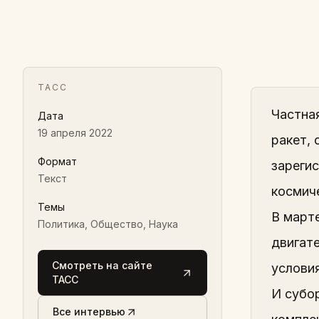
ТАСС
Частная
Дата
19 апреля 2022
ракет, 
Формат
зарегис
Текст
космиче
Темы
В март
Политика, Общество, Наука
двигате
Смотреть на сайте
услови
ТАСС
И субо
Все интервью