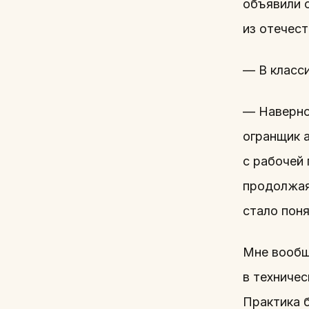
объявили 
из отечес
— В класси
— Наверное
огранщик 
с рабочей
продолжая
стало поня
Мне вообщ
в техничес
Практика б