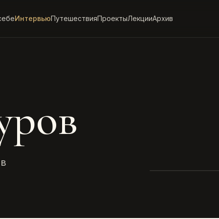
себе
Интервью
Путешествия
Проекты
Лекции
Архив
уров
ов