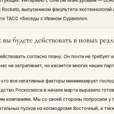
ктующих. Интервью с Олегом Мансуровым — осно
s Rockets, выпускником факультета экотехнологи
кте ТАСС «Беседы с Иваном Сурвилло».
 вы будете действовать в новых реал
йствовать согласно плану. Он почти не требует 
ас не затрагивает, но касается многих наших пар
 что все негативные факторы минимизирует госпо
одство Роскосмоса в начале марта выразило гото
им компаниям. Мы со своей стороны попросили у 
ательных пусков на космодроме Восточный, а так