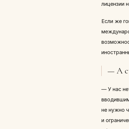
лицензии 
Если же го
междунаро
возможнос
иностранн
— А с
— У нас не
вводившим
не нужно ч
и ограниче