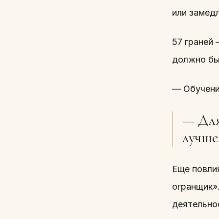
или замедл
57 граней 
должно быт
— Обучени
— Для
лучше
Еще повли
огранщик».
деятельно