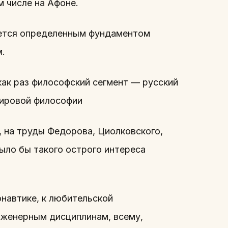
м числе на Афоне.
ляется определенным фундаментом
м.
как раз философский сегмент — русский
мировой философии
5, на труды Федорова, Циолковского,
было бы такого острого интереса
навтике, к любительской
нженерным дисциплинам, всему,