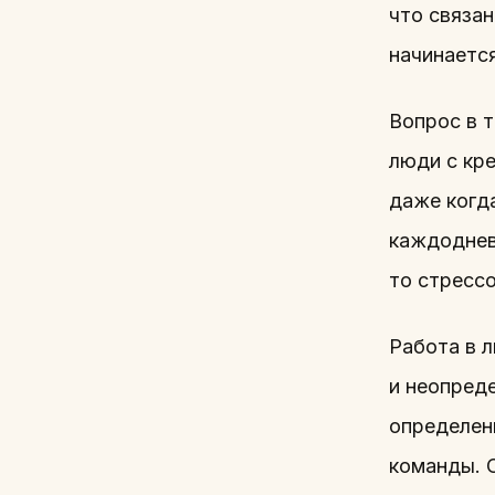
что связан
начинается
Вопрос в 
люди с кре
даже когда
каждоднев
то стрессо
Работа в 
и неопреде
определенн
команды. О