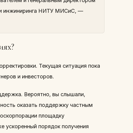
вателем и генеральным директором
й и инжиниринга НИТУ МИСиС, —
иях?
корректировки. Текущая ситуация пока
тнеров и инвесторов.
ддержка. Вероятно, вы слышали,
вность оказать поддержку частным
госкорпорации площадку
же ускоренный порядок получения