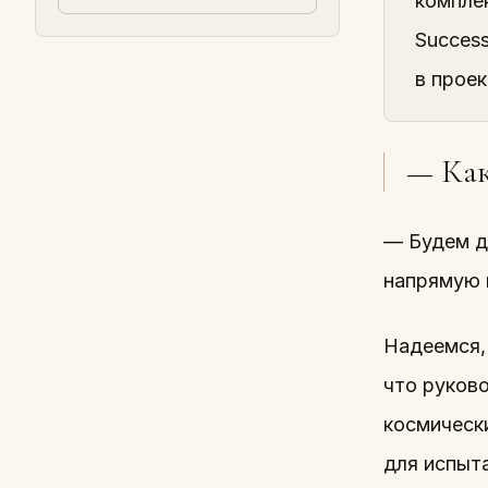
компле
Succes
в прое
— Как
— Будем де
напрямую н
Надеемся,
что руков
космическ
для испыт