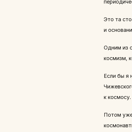
периодичес
Это та ст
и основани
Одним из 
космизм, 
Если бы я 
Чижевского
к космосу.
Потом уже
космонавт