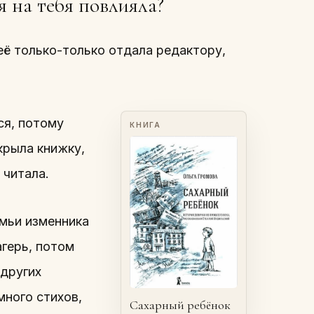
 на тебя повлияла?
её только-только отдала редактору,
ся, потому
КНИГА
крыла книжку,
 читала.
емьи изменника
агерь, потом
 других
много стихов,
Сахарный ребёнок