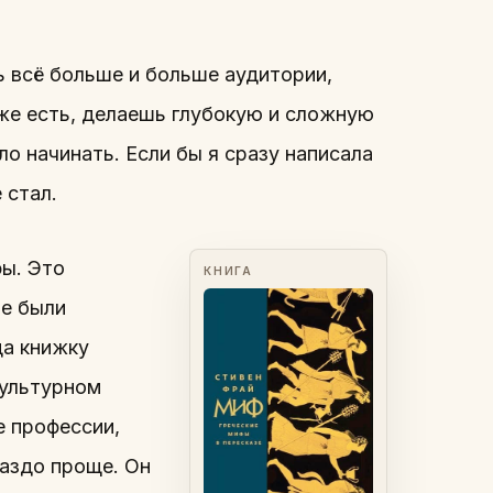
ь всё больше и больше аудитории,
уже есть, делаешь глубокую и сложную
ло начинать. Если бы я сразу написала
 стал.
фы. Это
КНИГА
ые были
да книжку
культурном
е профессии,
раздо проще. Он