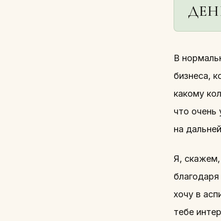
ДЕН
В нормальн
бизнеса, к
какому ко
что очень
на дальне
Я, скажем,
благодаря 
хочу в асп
тебе инте