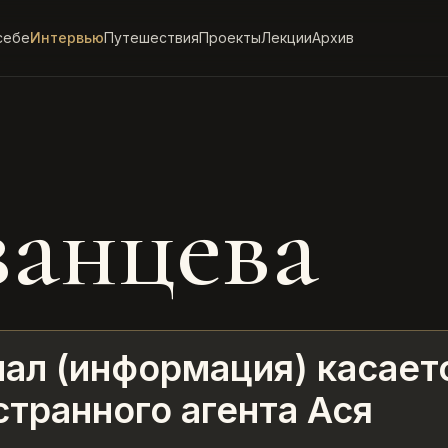
себе
Интервью
Путешествия
Проекты
Лекции
Архив
занцева
ал (информация) касает
транного агента Ася