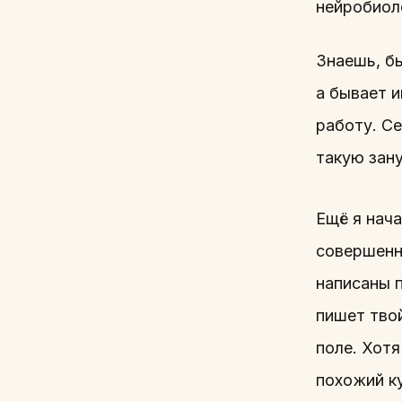
нейробиол
Знаешь, б
а бывает и
работу. Се
такую зану
Ещё я нача
совершенн
написаны 
пишет тво
поле. Хотя
похожий ку