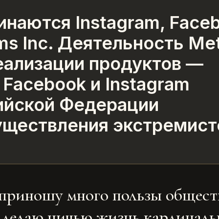
инаются Instagram, Face
rms Inc. Деятельность Me
 реализации продуктов —
Facebook и Instagram
ийской Федерации
уществления экстремист
то приношу много пользы общес
е делаю ничью жизнь кардиналь