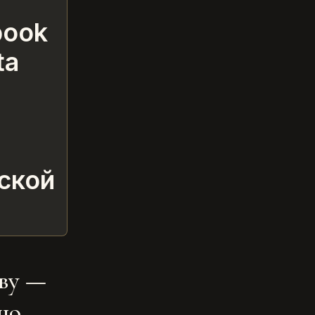
book
ta
ской
тву —
но