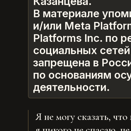
Казанцева.
В материале упом
и/или Meta Platfo
Platforms Inc. по
социальных сетей 
запрещена в Росс
по основаниям ос
деятельности.
Я не могу сказать, ч
я никого не спасаю, н