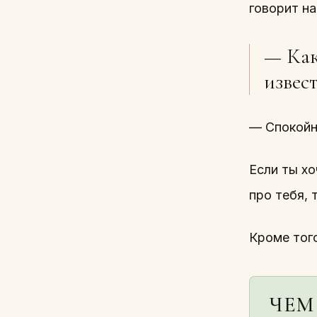
говорит на
— Как
извес
— Спокойн
Если ты х
про тебя,
Кроме тог
ЧЕМ