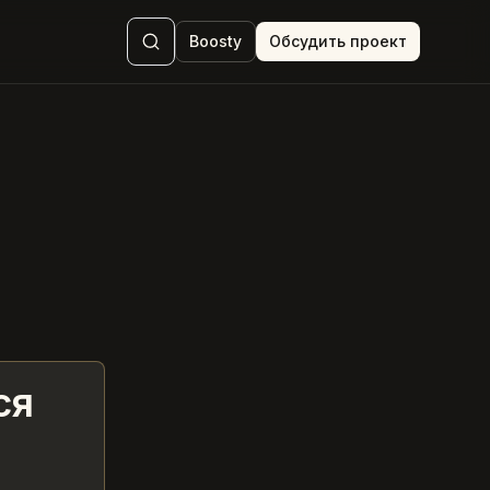
Boosty
Обсудить проект
ся