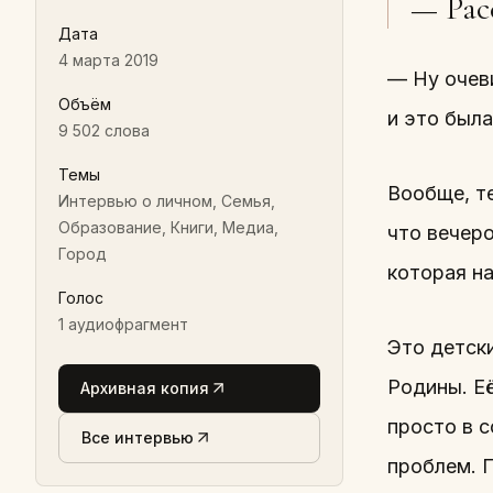
— Рас
Дата
4 марта 2019
— Ну очев
Объём
и это была
9 502 слова
Темы
Вообще, т
Интервью о личном, Семья,
Образование, Книги, Медиа,
что вечеро
Город
которая на
Голос
1
аудиофрагмент
Это детск
Родины. Её
Архивная копия
просто в с
Все интервью
проблем. П