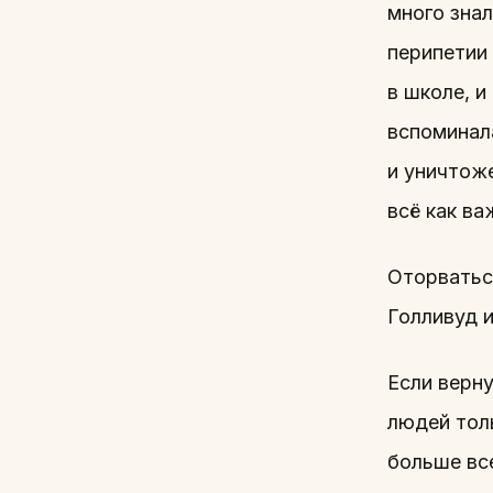
много зна
перипетии
в школе, и
вспоминала
и уничтож
всё как в
Оторватьс
Голливуд и
Если верн
людей толь
больше все