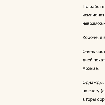
По работе
чемпионат
невозможн
Короче, я 
Очень част
дней покат
Архызе.
Однажды, к
на снегу (
в горы обр