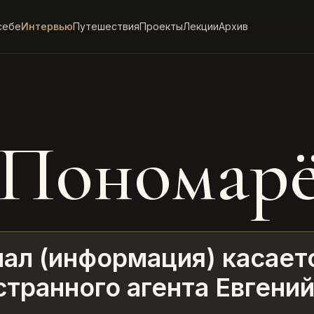
себе
Интервью
Путешествия
Проекты
Лекции
Архив
 Пономар
ал (информация) касает
транного агента Евгени