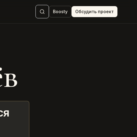
Boosty
Обсудить проект
ёв
ся
й