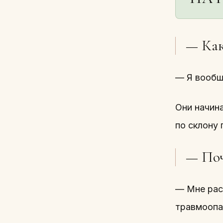
— Как
— Я вообщ
Они начин
по склону
— Поч
— Мне рас
травмоопа