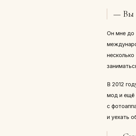
— Вы 
Он мне до 
международ
несколько 
заниматьс
В 2012 го
мод и ещё 
с фотоапп
и уехать о