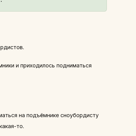
ордистов.
ёмники и приходилось подниматься
иматься на подъёмнике сноубордисту
какая-то.