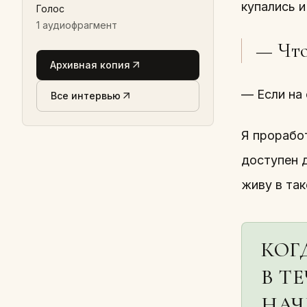
купались и
Голос
1
аудиофрагмент
— Что
Архивная копия
— Если на
Все интервью
Я прорабо
доступен 
живу в та
КОГ
В Т
НАЧ