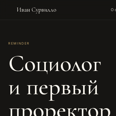
Иван Сурвилло
О 
REMINDER
Социолог
и первый
проректо