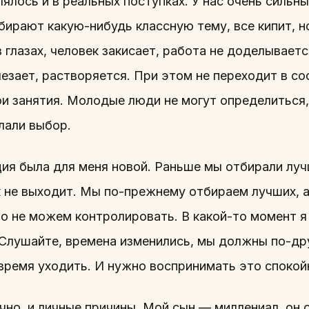
ялось и в реальных поступках. У нас очень сильн
бирают какую-нибудь классную тему, все кипит, н
 глазах, человек закисает, работа не доделываетс
чезает, растворяется. При этом не переходит в 
ои занятия. Молодые люди не могут определиться
лали выбор.
ия была для меня новой. Раньше мы отбирали лучш
к не выходит. Мы по-прежнему отбираем лучших, а
о не можем контролировать. В какой-то момент я
«Слушайте, времена изменились, мы должны по-др
 время уходить. И нужно воспринимать это спокой
чно, и личные причины. Мой сын — миллениал, он