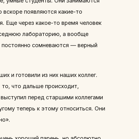
ые, умные студенты. Они занимаются
о вскоре появляются какие-то
я. Еще через какое-то время человек
соседнюю лабораторию, а вообще
, постоянно сомневаются — верный
их и готовили из них наших коллег.
 то, что дальше происходит,
 выступил перед старшими коллегами
угому теперь к этому относиться. Они
но».
 очень хороший парень, но абсолютно