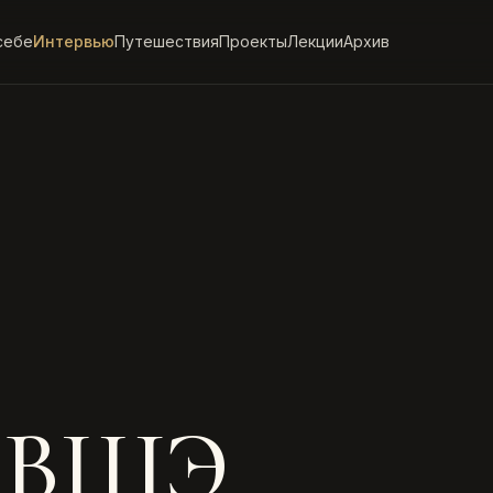
себе
Интервью
Путешествия
Проекты
Лекции
Архив
р ВШЭ