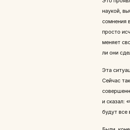
Это проявл
наукой, вы
сомнения в
просто ис
меняет св
ли они сде
Эта ситуац
Сейчас та
совершенн
и сказал: 
будут все
Были, коне