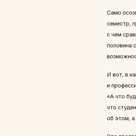
Само осоз
семестр, 
с чем срав
половина 
возможнос
И вот, в к
и професси
«А что буд
что студен
об этом, а