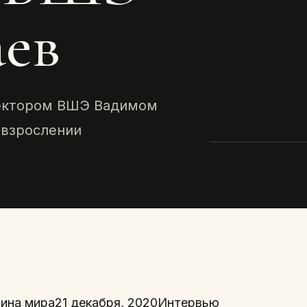
аев
ректором ВШЭ Вадимом
 взрослении
REMINDER
Социолог
Вадим Ра
2026 · ТЕКСТ
ина мира21 декабря, 2020Интервью