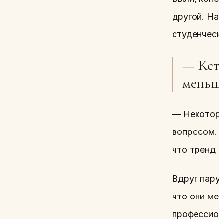
другой. На
студенческ
— Кст
меньш
— Некотор
вопросом.
что тренд
Вдруг пар
что они ме
профессио