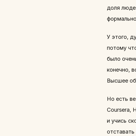
доля людей
формально
У этого, д
потому чт
было очень
конечно, в
Высшее об
Но есть ве
Coursera,
и учись ск
отставать