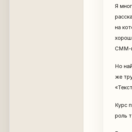
Я мно
расска
на кот
хорош
СММ-щ
Но на
же тру
«Текст
Курс п
роль т