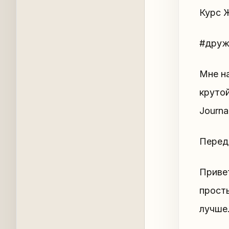
Курс 
#друж
Мне на
крутой
Journa
Перед
Привет
просты
лучше