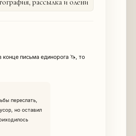
ография, рассылка и олени
 конце письма единорога 🦄, то
сьбы переслать,
усор, но оставил
приходилось