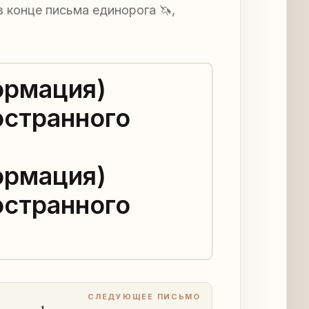
 конце письма единорога 🦄,
ормация)
остранного
ормация)
остранного
СЛЕДУЮЩЕЕ ПИСЬМО