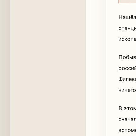
Нашёл 
станци
ископ
Побыва
росси
Филев
ничего
В этом
снача
вспомн