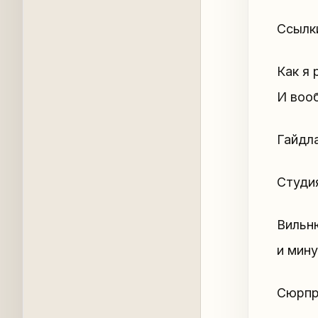
Ссылк
Как я 
И вооб
Гайдл
Студия
Вильню
и мину
Сюрпр