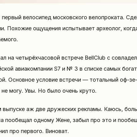
первый велосипед московского велопроката. Сдел
и. Похожие ощущения испытывает археолог, когда
аемого.
л на четырёхчасовой встрече BellClub c cовладе
йской авиакомпании S7 и № 3 в списке самых бога
ой. Основное условие встречи — тотальный оф-зе
 не могу. Увы. Но было очень круто.
 выпуске аж две дружеских рекламы. Каюсь, боль
ла пообещал одному Жене, забыл про это и пообе
ил про первого. Виноват.