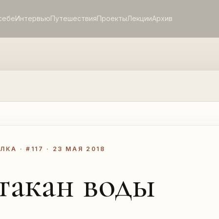
себе
Интервью
Путешествия
Проекты
Лекции
Архив
КА · #117 · 23 МАЯ 2018
такан воды