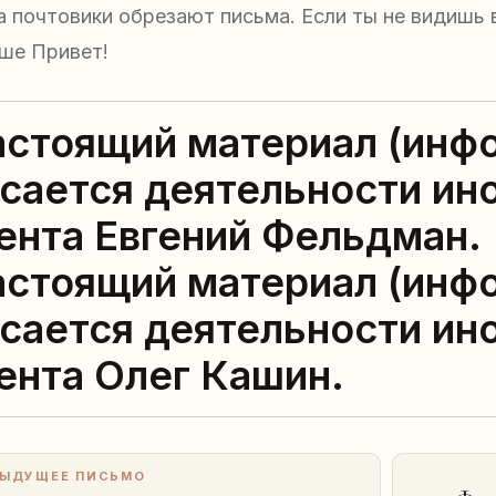
 почтовики обрезают письма. Если ты не видишь в
чше Привет!
астоящий материал (инф
сается деятельности ин
ента Евгений Фельдман.
астоящий материал (инф
сается деятельности ин
ента Олег Кашин.
ЫДУЩЕЕ ПИСЬМО