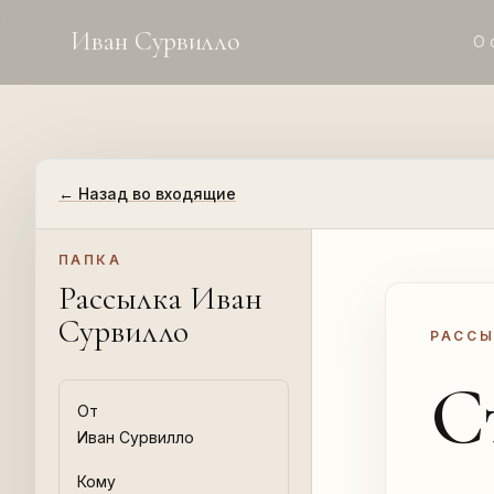
Иван Сурвилло
О 
←
Назад во входящие
ПАПКА
Рассылка Иван
Сурвилло
РАССЫЛ
С
От
Иван Сурвилло
Кому