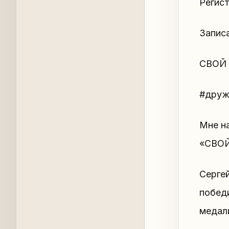
Регис
Записа
СВОЙ 
#друж
Мне н
«СВОЙ
Серге
победи
медал