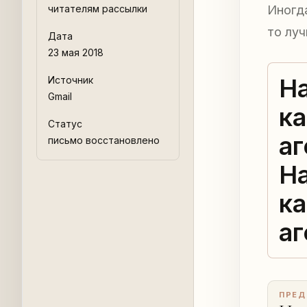
читателям рассылки
Иногда
то лу
Дата
23 мая 2018
Н
Источник
Gmail
ка
Статус
аг
письмо восстановлено
Н
ка
аг
ПРЕД