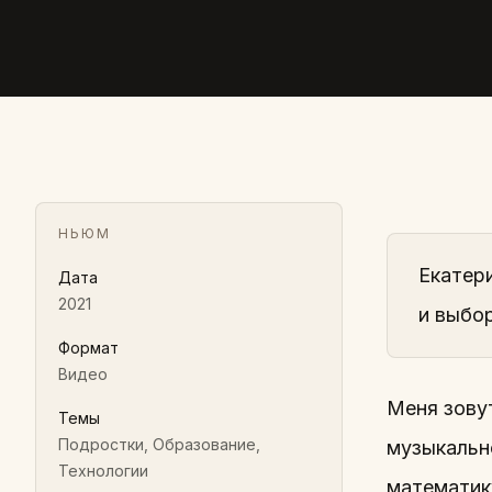
НЬЮМ
Екатери
Дата
2021
и выбо
Формат
Видео
Меня зову
Темы
Подростки, Образование,
музыкальн
Технологии
математику