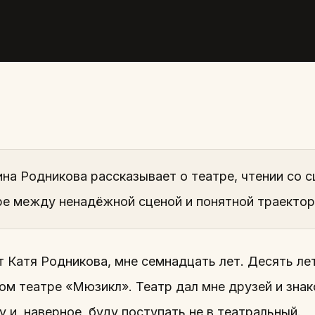
НЬЮМ
Екатерин
2021 · ВИДЕО
на Родникова рассказывает о театре, чтении со с
ре между ненадёжной сценой и понятной траектор
т Катя Родникова, мне семнадцать лет. Десять ле
ом театре «Мюзикл». Театр дал мне друзей и знак
 и, наверное, буду поступать не в театральный.