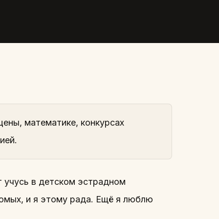
а Родникова
цены, математике, конкурсах
ией.
т учусь в детском эстрадном
омых, и я этому рада. Ещё я люблю