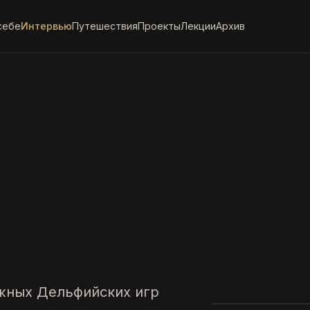
себе
Интервью
Путешествия
Проекты
Лекции
Архив
жных Дельфийских игр