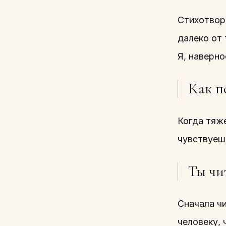
Стихотворе
далеко от 
Я, наверно
Как п
Когда тяже
чувствуеш
Ты чи
Сначала чи
человеку, 