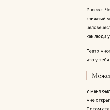
Рассказ Ч
книжный ма
человечест
как люди у
Театр мног
что у тебя
Можеш
У меня бы
мне открыт
Потом стал