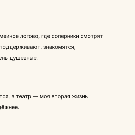
меиное логово, где соперники смотрят
и поддерживают, знакомятся,
ень душевные.
тся, а театр — моя вторая жизнь
дёжнее.