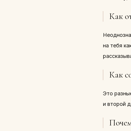
Как о
Неоднознач
на тебя ка
рассказыв
Как с
Это разные
и второй 
Почем