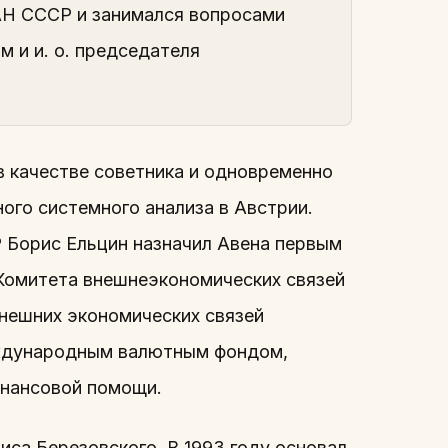
АН СССР и занимался вопросами
 и и. о. председателя
в качестве советника и одновременно
ого системного анализа в Австрии.
Р Борис Ельцин назначил Авена первым
Комитета внешнеэкономических связей
внешних экономических связей
еждународным валютным фондом,
инансовой помощи.
иса Березовского. В 1993 году основал