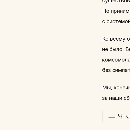
существова
Но приним
с системой
Ко всему о
не было. Б
комсомола
без симпат
Мы, конечн
за наши сб
— Что