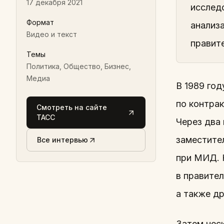
17 декабря 2021
исслед
Формат
анализ
Видео и текст
правит
Темы
Политика, Общество, Бизнес,
Медиа
В 1989 го
по контра
Смотреть на сайте
ТАСС
Через два
заместите
Все интервью
при МИД. Н
в правите
а также д
Затем неск