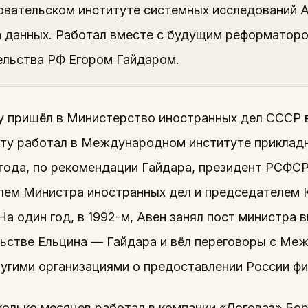
овательском институте системных исследований 
а данных. Работал вместе с будущим реформатором
ельства РФ Егором Гайдаром.
ду пришёл в Министерство иностранных дел СССР 
кту работал в Международном институте прикладн
 года, по рекомендации Гайдара, президент РСФС
лем Министра иностранных дел и председателем 
а один год, в 1992-м, Авен занял пост министра 
льстве Ельцина — Гайдара и вёл переговоры с М
ругими организациями о предоставлении России ф
олько месяцев работал в компании «Логоваз» Бор