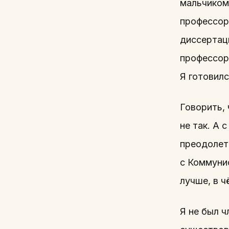
мальчиком
профессор
диссертаци
профессор
Я готовил
Говорить,
не так. А 
преодолеть
с Коммунис
лучше, в ч
Я не был ч