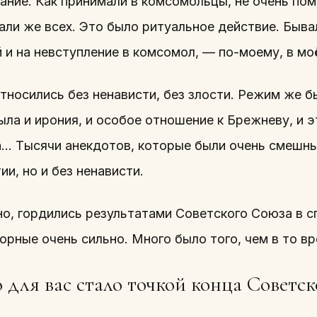
ние. Как принимали в комсомольцы, не очень помн
али же всех. Это было ритуальное действие. Быва
 и на невступление в комсомол, — по-моему, в мо
тносились без ненависти, без злости. Режим же б
ыла и ирония, и особое отношение к Брежневу, и 
… Тысячи анекдотов, которые были очень смешны
ии, но и без ненависти.
о, гордились результатами Советского Союза в сп
орные очень сильно. Много было того, чем в то 
 для вас стало точкой конца Советс