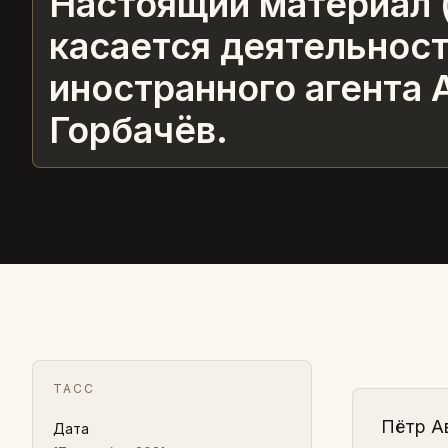
Настоящий материал 
касается деятельнос
иностранного агента 
Горбачёв.
ТАСС
Пётр А
Дата