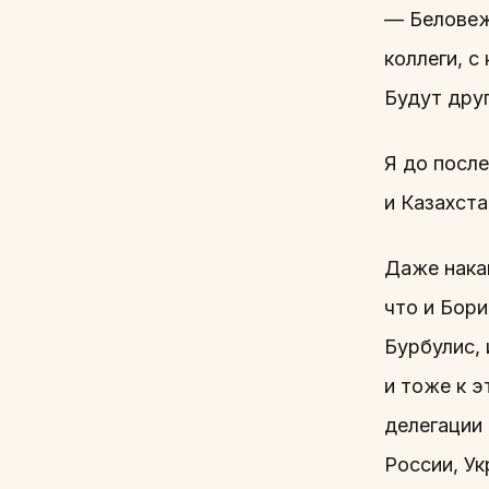
— Беловежс
коллеги, с
Будут друг
Я до после
и Казахста
Даже нака
что и Бори
Бурбулис, 
и тоже к э
делегации
России, Ук