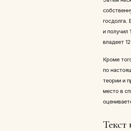
собственн
госдолга.
и получил 
владеет 12
Кроме того
по настоя
теории и 
место в сп
оцениваетс
Текст