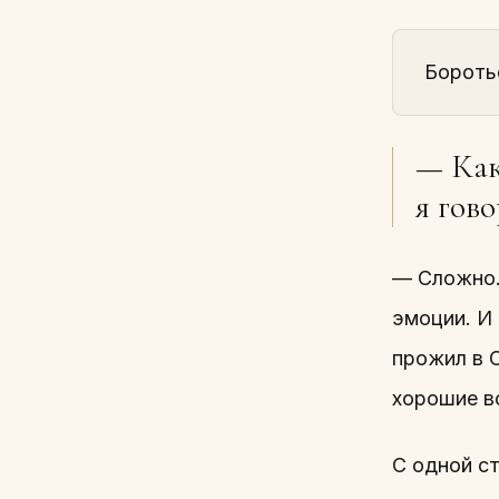
Бороть
— Как
я гов
— Сложно…
эмоции. И
прожил в С
хорошие в
С одной с