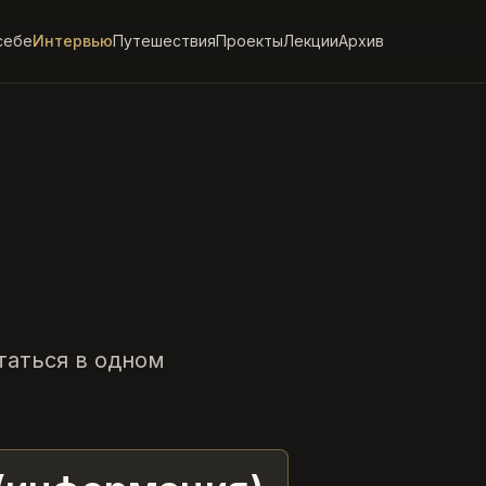
себе
Интервью
Путешествия
Проекты
Лекции
Архив
таться в одном