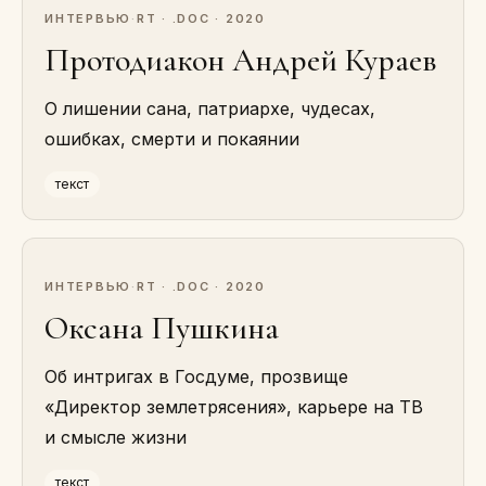
ИНТЕРВЬЮ
·
RT · .DOC · 2020
Протодиакон Андрей Кураев
О лишении сана, патриархе, чудесах,
ошибках, смерти и покаянии
текст
ИНТЕРВЬЮ
·
RT · .DOC · 2020
Оксана Пушкина
Об интригах в Госдуме, прозвище
«Директор землетрясения», карьере на ТВ
и смысле жизни
текст