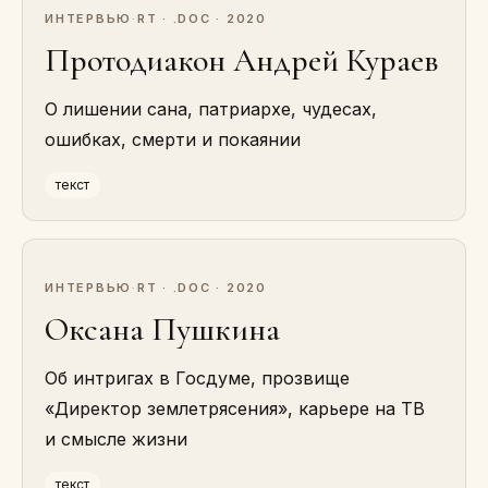
ИНТЕРВЬЮ
·
RT · .DOC · 2020
Протодиакон Андрей Кураев
О лишении сана, патриархе, чудесах,
ошибках, смерти и покаянии
текст
ИНТЕРВЬЮ
·
RT · .DOC · 2020
Оксана Пушкина
Об интригах в Госдуме, прозвище
«Директор землетрясения», карьере на ТВ
и смысле жизни
текст