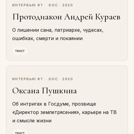
ИНТЕРВЬЮ
·
RT · .DOC · 2020
Протодиакон Андрей Кураев
О лишении сана, патриархе, чудесах,
ошибках, смерти и покаянии
текст
ИНТЕРВЬЮ
·
RT · .DOC · 2020
Оксана Пушкина
Об интригах в Госдуме, прозвище
«Директор землетрясения», карьере на ТВ
и смысле жизни
текст