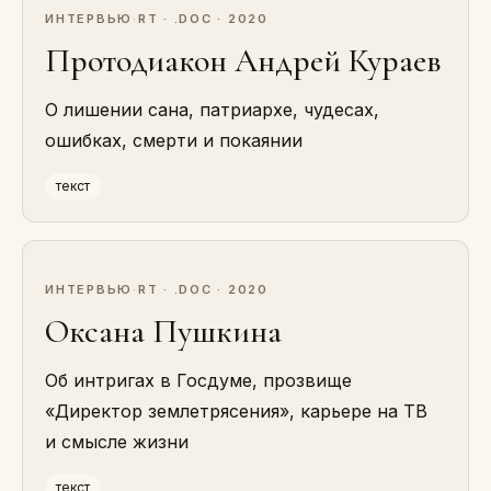
ИНТЕРВЬЮ
·
RT · .DOC · 2020
Протодиакон Андрей Кураев
О лишении сана, патриархе, чудесах,
ошибках, смерти и покаянии
текст
ИНТЕРВЬЮ
·
RT · .DOC · 2020
Оксана Пушкина
Об интригах в Госдуме, прозвище
«Директор землетрясения», карьере на ТВ
и смысле жизни
текст