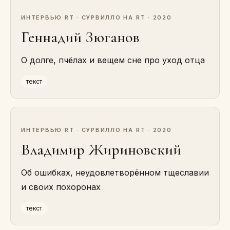
ИНТЕРВЬЮ
·
RT · СУРВИЛЛО НА RT · 2020
Геннадий Зюганов
О долге, пчёлах и вещем сне про уход отца
текст
ИНТЕРВЬЮ
·
RT · СУРВИЛЛО НА RT · 2020
Владимир Жириновский
Об ошибках, неудовлетворённом тщеславии
и своих похоронах
текст