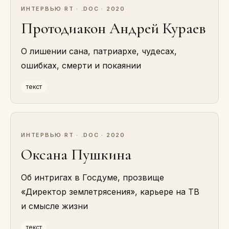
ИНТЕРВЬЮ
·
RT · .DOC · 2020
Протодиакон Андрей Кураев
О лишении сана, патриархе, чудесах,
ошибках, смерти и покаянии
текст
ИНТЕРВЬЮ
·
RT · .DOC · 2020
Оксана Пушкина
Об интригах в Госдуме, прозвище
«Директор землетрясения», карьере на ТВ
и смысле жизни
текст