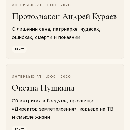
ИНТЕРВЬЮ
·
RT · .DOC · 2020
Протодиакон Андрей Кураев
О лишении сана, патриархе, чудесах,
ошибках, смерти и покаянии
текст
ИНТЕРВЬЮ
·
RT · .DOC · 2020
Оксана Пушкина
Об интригах в Госдуме, прозвище
«Директор землетрясения», карьере на ТВ
и смысле жизни
текст