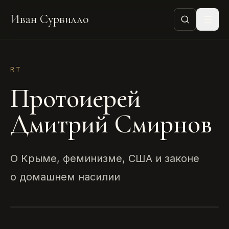
Иван Сурвилло
RT
Протоиерей
Дмитрий Смирнов
О Крыме, феминизме, США и законе
о домашнем насилии
RT